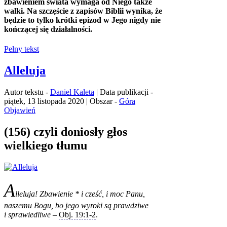
zbawieniem świata wymaga od Niego także
walki. Na szczęście z zapisów Biblii wynika, że
będzie to tylko krótki epizod w Jego nigdy nie
kończącej się działalności.
Pełny tekst
Alleluja
Autor tekstu -
Daniel Kaleta
| Data publikacji -
piątek, 13 listopada 2020 | Obszar -
Góra
Objawień
(156) czyli doniosły głos
wielkiego tłumu
A
lleluja! Zbawienie * i cześć, i moc Panu,
naszemu Bogu, bo jego wyroki są prawdziwe
i sprawiedliwe
–
Obj. 19:1‑2
.