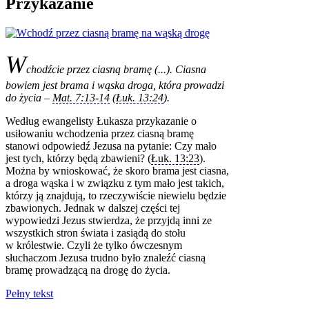
Przykazanie
W
chodźcie przez ciasną bramę (...). Ciasna
bowiem jest brama i wąska droga, która prowadzi
do życia –
Mat. 7:13‑14
(
Łuk. 13:24
).
Według ewangelisty Łukasza przykazanie o
usiłowaniu wchodzenia przez ciasną bramę
stanowi odpowiedź Jezusa na pytanie: Czy mało
jest tych, którzy będą zbawieni? (
Łuk. 13:23
).
Można by wnioskować, że skoro brama jest ciasna,
a droga wąska i w związku z tym mało jest takich,
którzy ją znajdują, to rzeczywiście niewielu będzie
zbawionych. Jednak w dalszej części tej
wypowiedzi Jezus stwierdza, że przyjdą inni ze
wszystkich stron świata i zasiądą do stołu
w królestwie. Czyli że tylko ówczesnym
słuchaczom Jezusa trudno było znaleźć ciasną
bramę prowadzącą na drogę do życia.
Pełny tekst