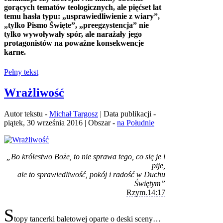
gorących tematów teologicznych, ale pięćset lat
temu hasła typu: „usprawiedliwienie z wiary”,
„tylko Pismo Święte”, „preegzystencja” nie
tylko wywoływały spór, ale narażały jego
protagonistów na poważne konsekwencje
karne.
Pełny tekst
Wrażliwość
Autor tekstu -
Michał Targosz
| Data publikacji -
piątek, 30 września 2016 | Obszar -
na Południe
„Bo królestwo Boże, to nie sprawa tego, co się je i
pije,
ale to sprawiedliwość, pokój i radość w Duchu
Świętym”
Rzym.14:17
S
topy tancerki baletowej oparte o deski sceny…