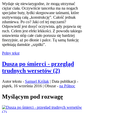
Wydaje się niewiarygodne, że mogą utrzymać
ciężar ciała. Oczywiście tancerka ma na nogach
specjalne buty, łydki skrępowane taśmami, które
usztywniają całą „konstrukcję”. Całość jednak
zdumiewa. Po co? Jaki cel tej męczarni?
Odpowiedź jest dosyć oczywista, gdy pojawia się
ruch. Celem jest efekt lekkości. Z powodu takiego
ustawienia stóp całe ciało porusza się bardziej
finezyjnie, aż po dłonie i palce. Tą samą funkcję
spełniają damskie „szpilki”.
Pełny tekst
Dusza po śmierci - przegląd
trudnych wersetów (2)
Autor tekstu -
Samuel Królak
| Data publikacji -
piątek, 16 września 2016 | Obszar -
na Północ
Myślącym pod rozwagę