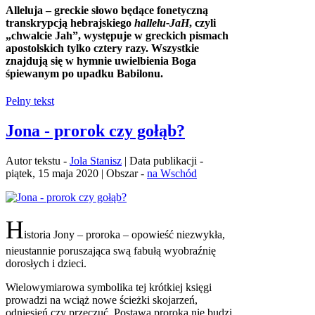
Alleluja – greckie słowo będące fonetyczną
transkrypcją hebrajskiego
hallelu-JaH
, czyli
„chwalcie Jah”, występuje w greckich pismach
apostolskich tylko cztery razy. Wszystkie
znajdują się w hymnie uwielbienia Boga
śpiewanym po upadku Babilonu.
Pełny tekst
Jona - prorok czy gołąb?
Autor tekstu -
Jola Stanisz
| Data publikacji -
piątek, 15 maja 2020 | Obszar -
na Wschód
H
istoria Jony – proroka – opowieść niezwykła,
nieustannie poruszająca swą fabułą wyobraźnię
dorosłych i dzieci.
Wielowymiarowa symbolika tej krótkiej księgi
prowadzi na wciąż nowe ścieżki skojarzeń,
odniesień czy przeczuć. Postawa proroka nie budzi