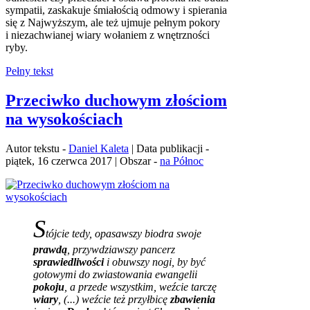
sympatii, zaskakuje śmiałością odmowy i spierania
się z Najwyższym, ale też ujmuje pełnym pokory
i niezachwianej wiary wołaniem z wnętrzności
ryby.
Pełny tekst
Przeciwko duchowym złościom
na wysokościach
Autor tekstu -
Daniel Kaleta
| Data publikacji -
piątek, 16 czerwca 2017 | Obszar -
na Północ
S
tójcie tedy, opasawszy biodra swoje
prawdą
, przywdziawszy pancerz
sprawiedliwości
i obuwszy nogi, by być
gotowymi do zwiastowania ewangelii
pokoju
, a przede wszystkim, weźcie tarczę
wiary
, (...) weźcie też przyłbicę
zbawienia