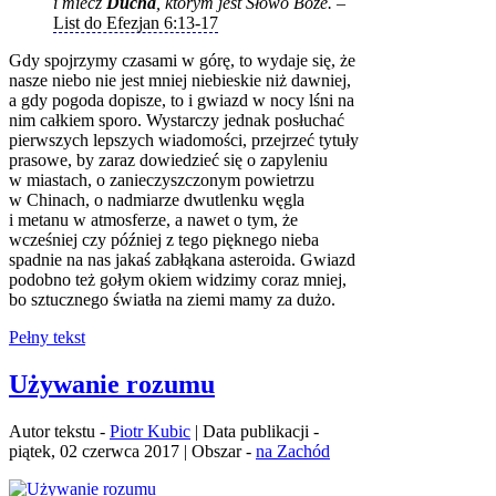
i miecz
Ducha
, którym jest Słowo Boże.
–
List do Efezjan 6:13-17
Gdy spojrzymy czasami w górę, to wydaje się, że
nasze niebo nie jest mniej niebieskie niż dawniej,
a gdy pogoda dopisze, to i gwiazd w nocy lśni na
nim całkiem sporo. Wystarczy jednak posłuchać
pierwszych lepszych wiadomości, przejrzeć tytuły
prasowe, by zaraz dowiedzieć się o zapyleniu
w miastach, o zanieczyszczonym powietrzu
w Chinach, o nadmiarze dwutlenku węgla
i metanu w atmosferze, a nawet o tym, że
wcześniej czy później z tego pięknego nieba
spadnie na nas jakaś zabłąkana asteroida. Gwiazd
podobno też gołym okiem widzimy coraz mniej,
bo sztucznego światła na ziemi mamy za dużo.
Pełny tekst
Używanie rozumu
Autor tekstu -
Piotr Kubic
| Data publikacji -
piątek, 02 czerwca 2017 | Obszar -
na Zachód