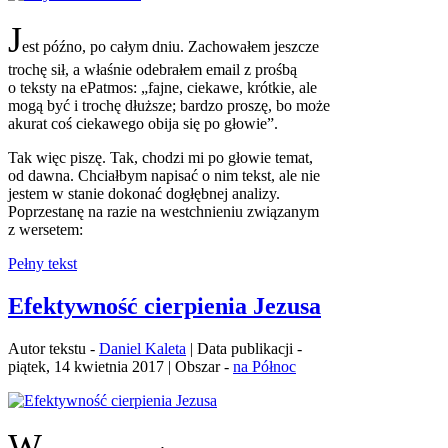
J
est późno, po całym dniu. Zachowałem jeszcze
trochę sił, a właśnie odebrałem email z prośbą
o teksty na ePatmos: „fajne, ciekawe, krótkie, ale
mogą być i trochę dłuższe; bardzo proszę, bo może
akurat coś ciekawego obija się po głowie”.
Tak więc piszę. Tak, chodzi mi po głowie temat,
od dawna. Chciałbym napisać o nim tekst, ale nie
jestem w stanie dokonać dogłębnej analizy.
Poprzestanę na razie na westchnieniu związanym
z wersetem:
Pełny tekst
Efektywność cierpienia Jezusa
Autor tekstu -
Daniel Kaleta
| Data publikacji -
piątek, 14 kwietnia 2017 | Obszar -
na Północ
W