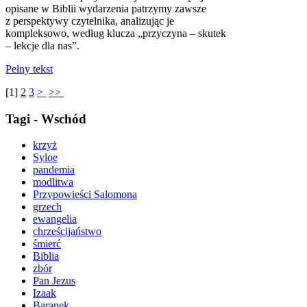
opisane w Biblii wydarzenia patrzymy zawsze
z perspektywy czytelnika, analizując je
kompleksowo, według klucza „przyczyna – skutek
– lekcje dla nas”.
Pełny tekst
[
1
]
2
3
>
>>
Tagi - Wschód
krzyż
Syloe
pandemia
modlitwa
Przypowieści Salomona
grzech
ewangelia
chrześcijaństwo
śmierć
Biblia
zbór
Pan Jezus
Izaak
Baranek