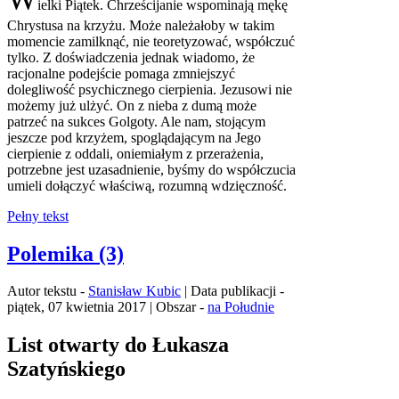
ielki Piątek. Chrześcijanie wspominają mękę
Chrystusa na krzyżu. Może należałoby w takim
momencie zamilknąć, nie teoretyzować, współczuć
tylko. Z doświadczenia jednak wiadomo, że
racjonalne podejście pomaga zmniejszyć
dolegliwość psychicznego cierpienia. Jezusowi nie
możemy już ulżyć. On z nieba z dumą może
patrzeć na sukces Golgoty. Ale nam, stojącym
jeszcze pod krzyżem, spoglądającym na Jego
cierpienie z oddali, oniemiałym z przerażenia,
potrzebne jest uzasadnienie, byśmy do współczucia
umieli dołączyć właściwą, rozumną wdzięczność.
Pełny tekst
Polemika (3)
Autor tekstu -
Stanisław Kubic
| Data publikacji -
piątek, 07 kwietnia 2017 | Obszar -
na Południe
List otwarty do Łukasza
Szatyńskiego