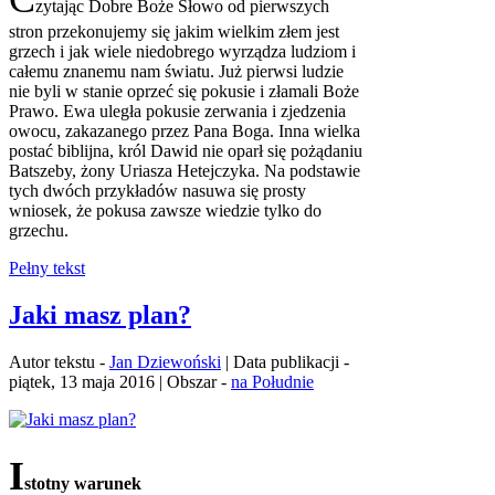
zytając Dobre Boże Słowo od pierwszych
stron przekonujemy się jakim wielkim złem jest
grzech i jak wiele niedobrego wyrządza ludziom i
całemu znanemu nam światu. Już pierwsi ludzie
nie byli w stanie oprzeć się pokusie i złamali Boże
Prawo. Ewa uległa pokusie zerwania i zjedzenia
owocu, zakazanego przez Pana Boga. Inna wielka
postać biblijna, król Dawid nie oparł się pożądaniu
Batszeby, żony Uriasza Hetejczyka. Na podstawie
tych dwóch przykładów nasuwa się prosty
wniosek, że pokusa zawsze wiedzie tylko do
grzechu.
Pełny tekst
Jaki masz plan?
Autor tekstu -
Jan Dziewoński
| Data publikacji -
piątek, 13 maja 2016 | Obszar -
na Południe
I
stotny warunek