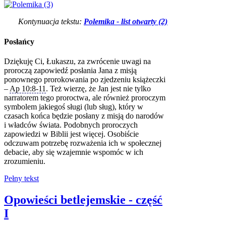
Kontynuacja tekstu:
Polemika - list otwarty (2)
Posłańcy
Dziękuję Ci, Łukaszu, za zwrócenie uwagi na
proroczą zapowiedź posłania Jana z misją
ponownego prorokowania po zjedzeniu książeczki
–
Ap 10:8-11
. Też wierzę, że Jan jest nie tylko
narratorem tego proroctwa, ale również proroczym
symbolem jakiegoś sługi (lub sług), który w
czasach końca będzie posłany z misją do narodów
i władców świata. Podobnych proroczych
zapowiedzi w Biblii jest więcej. Osobiście
odczuwam potrzebę rozważenia ich w społecznej
debacie, aby się wzajemnie wspomóc w ich
zrozumieniu.
Pełny tekst
Opowieści betlejemskie - część
I