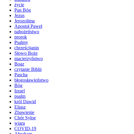
życie
Pan Bóg
Jezus
Jerozolima
Apostoł Paweł
nabożeństwo
prorok
Psalmy
chrześcijanin
Słowo Boże
macierzyństwo
Boaz
czytanie Biblii
Pascha
błogosławieństwo
Bóg
Izrael
psalm
król Dawid
Eliasz
Zbawienie
Chór Syloe
wiara
COVID-19
Abraham