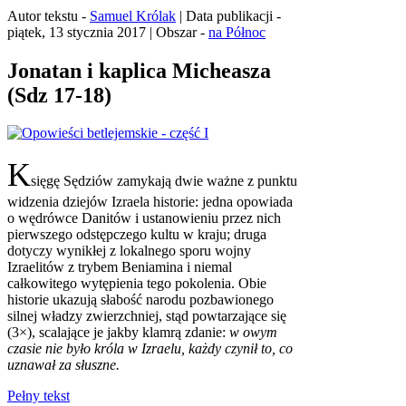
Autor tekstu -
Samuel Królak
| Data publikacji -
piątek, 13 stycznia 2017 | Obszar -
na Północ
Jonatan i kaplica Micheasza
(Sdz 17-18)
K
sięgę Sędziów zamykają dwie ważne z punktu
widzenia dziejów Izraela historie: jedna opowiada
o wędrówce Danitów i ustanowieniu przez nich
pierwszego odstępczego kultu w kraju; druga
dotyczy wynikłej z lokalnego sporu wojny
Izraelitów z trybem Beniamina i niemal
całkowitego wytępienia tego pokolenia. Obie
historie ukazują słabość narodu pozbawionego
silnej władzy zwierzchniej, stąd powtarzające się
(3×), scalające je jakby klamrą zdanie:
w owym
czasie nie było króla w Izraelu, każdy czynił to, co
uznawał za słuszne.
Pełny tekst