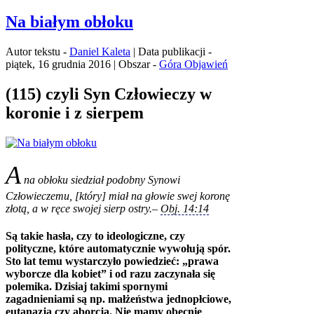
Na białym obłoku
Autor tekstu -
Daniel Kaleta
| Data publikacji -
piątek, 16 grudnia 2016 | Obszar -
Góra Objawień
(115) czyli Syn Człowieczy w
koronie i z sierpem
A
na obłoku siedział podobny Synowi
Człowieczemu, [który] miał na głowie swej koronę
złotą, a w ręce swojej sierp ostry.
–
Obj. 14:14
Są takie hasła, czy to ideologiczne, czy
polityczne, które automatycznie wywołują spór.
Sto lat temu wystarczyło powiedzieć: „prawa
wyborcze dla kobiet” i od razu zaczynała się
polemika. Dzisiaj takimi spornymi
zagadnieniami są np. małżeństwa jednopłciowe,
eutanazja czy aborcja. Nie mamy obecnie