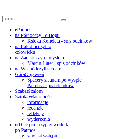
ePatmos
na Północ
czyli o Bogu
Księga Koheleta - spis odcinków
na Południe
czyli o
człowieku
na Zachód
czyli umysłem
Marcin Luter - spis odcinków
na Wschód
czyli sercem
Góra
Objawień
Spacery z Janem po wyspie
Patmos - spis odcinków
Szabat
Szalom
Zatoka
Wiadomości
informacje
recenzje
refleksje
wydarzenia
od Gospodarzy
przewodnik
po Patmos
zamiast wstępu