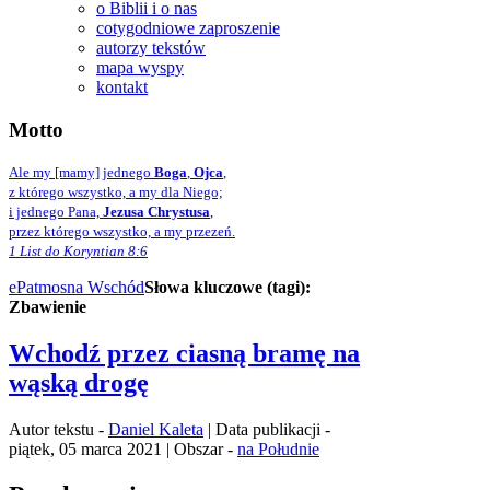
o Biblii i o nas
cotygodniowe zaproszenie
autorzy tekstów
mapa wyspy
kontakt
Motto
Ale my [mamy] jednego
Boga
,
Ojca
,
z którego wszystko, a my dla Niego;
i jednego Pana,
Jezusa Chrystusa
,
przez którego wszystko, a my przezeń.
1 List do Koryntian 8:6
ePatmos
na Wschód
Słowa kluczowe (tagi):
Zbawienie
Wchodź przez ciasną bramę na
wąską drogę
Autor tekstu -
Daniel Kaleta
| Data publikacji -
piątek, 05 marca 2021 | Obszar -
na Południe