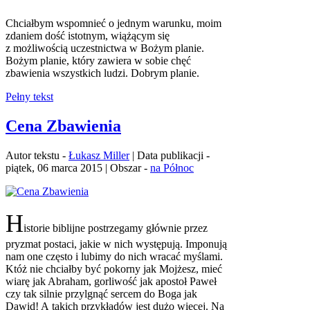
Chciałbym wspomnieć o jednym warunku, moim
zdaniem dość istotnym, wiążącym się
z możliwością uczestnictwa w Bożym planie.
Bożym planie, który zawiera w sobie chęć
zbawienia wszystkich ludzi. Dobrym planie.
Pełny tekst
Cena Zbawienia
Autor tekstu -
Łukasz Miller
| Data publikacji -
piątek, 06 marca 2015 | Obszar -
na Północ
H
istorie biblijne postrzegamy głównie przez
pryzmat postaci, jakie w nich występują. Imponują
nam one często i lubimy do nich wracać myślami.
Któż nie chciałby być pokorny jak Mojżesz, mieć
wiarę jak Abraham, gorliwość jak apostoł Paweł
czy tak silnie przylgnąć sercem do Boga jak
Dawid! A takich przykładów jest dużo więcej. Na