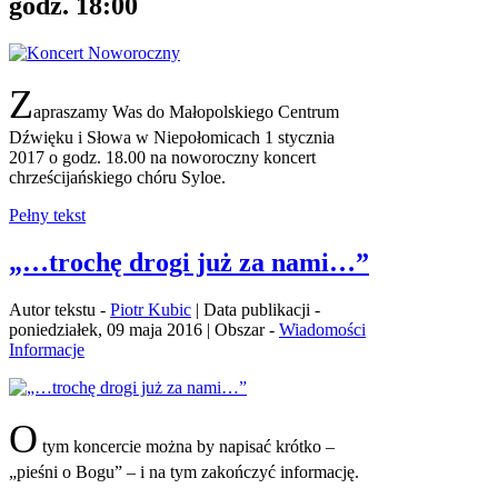
godz. 18:00
Z
apraszamy Was do Małopolskiego Centrum
Dźwięku i Słowa w Niepołomicach 1 stycznia
2017 o godz. 18.00 na noworoczny koncert
chrześcijańskiego chóru Syloe.
Pełny tekst
„…trochę drogi już za nami…”
Autor tekstu -
Piotr Kubic
| Data publikacji -
poniedziałek, 09 maja 2016 | Obszar -
Wiadomości
Informacje
O
tym koncercie można by napisać krótko –
„pieśni o Bogu” – i na tym zakończyć informację.