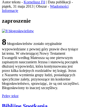
Autor tekstu -
Korneliusz Fil
| Data publikacji -
piątek, 31 maja 2013 | Obszar -
Wiadomości
Informacje
zaproszenie
8
błogosławieństw zostało oryginalnie
wypowiedziane z pewnej góry prawie dwa tysiące
lat temu. W otwierającej Nowy Testament
Ewangelii według Mateusza są one pierwszym
zapisanym nauczaniem Jezusa i stanowią początek
dłuższej wypowiedzi, która kontynuowana jest
przez kilka kolejnych rozdziałów tej księgi. Jezus
z Nazaretu wymienia grupy ludzi, posiadających
specyficzne zalety, przynoszące im konkretne
błogosławieństwo, sprawiając, że są oni szczęśliwi.
Błogosławiony to inaczej szczęśliwy.
Pełny tekst
Biblijne Spotkania