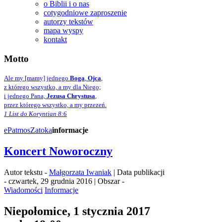
o Biblii i o nas
cotygodniowe zaproszenie
autorzy tekstów
mapa wyspy
kontakt
Motto
Ale my [mamy] jednego
Boga
,
Ojca
,
z którego wszystko, a my dla Niego;
i jednego Pana,
Jezusa Chrystusa
,
przez którego wszystko, a my przezeń.
1 List do Koryntian 8:6
ePatmos
Zatoka
informacje
Koncert Noworoczny
Autor tekstu -
Małgorzata Iwaniak
| Data publikacji
- czwartek, 29 grudnia 2016 | Obszar -
Wiadomości
Informacje
Niepołomice, 1 stycznia 2017