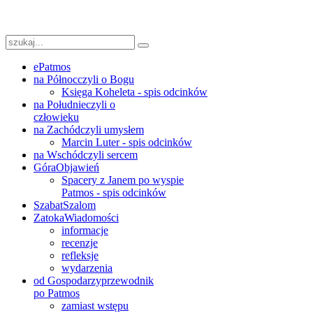
ePatmos
na Północ
czyli o Bogu
Księga Koheleta - spis odcinków
na Południe
czyli o
człowieku
na Zachód
czyli umysłem
Marcin Luter - spis odcinków
na Wschód
czyli sercem
Góra
Objawień
Spacery z Janem po wyspie
Patmos - spis odcinków
Szabat
Szalom
Zatoka
Wiadomości
informacje
recenzje
refleksje
wydarzenia
od Gospodarzy
przewodnik
po Patmos
zamiast wstępu