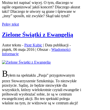
Można też napisać więcej. O tym, dlaczego w
ogóle organizować jakiś koncert? Dlaczego akurat
taki? Dlaczego te utwory są grane i śpiewane w
„inny” sposób, niż zwykle? Skąd taki tytuł?
Pełny tekst
Zielone Świątki z Ewangelią
Autor tekstu -
Piotr Kubic
| Data publikacji -
piątek, 06 maja 2016 | Obszar -
Wiadomości
Informacje
B
yłem na spektaklu „Pasja” przygotowanym
przez Stowarzyszenie Sztukmisja. To niezwykłe
przeżycie. Sądzę, że będzie niezwykłe dla
wszystkich, którzy wielokrotnie czytali ewangelie i
próbowali wyobrażać sobie, że są w centrum
ewangelicznej akcji. Bo ten spektakl polega
właśnie na tym, że widzowie są w centrum akcji!