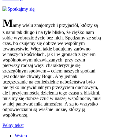
M
amy wielu znajomych i przyjaciół, którzy są
z nami tak długo i na tyle blisko, że ciężko nam
sobie wyobrazić życie bez nich. Spędzamy ze sobą
czas, bo czujemy się dobrze we wspólnym
towarzystwie. Więzi takie budujemy zarówno
w naszych kościołach, jak i w gronach z życiem
wspólnotowym niezwiązanych, przy czym
pierwszy rodzaj więzi charakteryzuje się
szczególnym spoiwem – celem naszych spotkań
jest oddanie chwały Bogu. Aby jednak
uczęszczanie na coniedzielne nabożeństwa było
nie tylko indywidualnym przeżyciem duchowym,
ale i przyjemnością dzielenia tego czasu z bliskimi,
musimy się dobrze czuć w naszej wspólnocie, musi
w niej panować miła atmosfera. A za to wszystko
odpowiedzialni są właśnie ludzie, którzy ją
współtworzą.
Pełny tekst
Wstęp