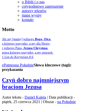
o Biblii i o nas
cotygodniowe zaproszenie
autorzy tekstów
mapa wyspy
kontakt
Motto
Ale my [mamy] jednego
Boga
,
Ojca
,
z którego wszystko, a my dla Niego;
i jednego Pana,
Jezusa Chrystusa
,
przez którego wszystko, a my przezeń.
1 List do Koryntian 8:6
ePatmos
na Południe
Słowa kluczowe (tagi):
przykazania
Czyń dobro najmniejszym
braciom Jezusa
Autor tekstu -
Daniel Kaleta
| Data publikacji -
piątek, 25 czerwca 2021 | Obszar -
na Południe