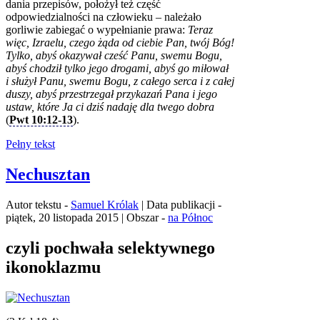
dania przepisów, położył też część
odpowiedzialności na człowieku – należało
gorliwie zabiegać o wypełnianie prawa:
Teraz
więc, Izraelu, czego żąda od ciebie Pan, twój Bóg!
Tylko, abyś okazywał cześć Panu, swemu Bogu,
abyś chodził tylko jego drogami, abyś go miłował
i służył Panu, swemu Bogu, z całego serca i z całej
duszy, abyś przestrzegał przykazań Pana i jego
ustaw, które Ja ci dziś nadaję dla twego dobra
(
Pwt 10:12-13
).
Pełny tekst
Nechusztan
Autor tekstu -
Samuel Królak
| Data publikacji -
piątek, 20 listopada 2015 | Obszar -
na Północ
czyli pochwała selektywnego
ikonoklazmu