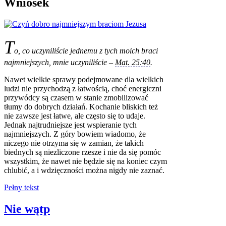
Wniosek
T
o, co uczyniliście jednemu z tych moich braci
najmniejszych, mnie uczyniliście –
Mat. 25:40
.
Nawet wielkie sprawy podejmowane dla wielkich
ludzi nie przychodzą z łatwością, choć energiczni
przywódcy są czasem w stanie zmobilizować
tłumy do dobrych działań. Kochanie bliskich też
nie zawsze jest łatwe, ale często się to udaje.
Jednak najtrudniejsze jest wspieranie tych
najmniejszych. Z góry bowiem wiadomo, że
niczego nie otrzyma się w zamian, że takich
biednych są niezliczone rzesze i nie da się pomóc
wszystkim, że nawet nie będzie się na koniec czym
chlubić, a i wdzięczności można nigdy nie zaznać.
Pełny tekst
Nie wątp