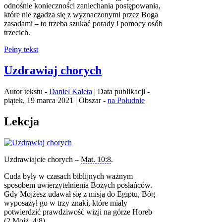
odnośnie konieczności zaniechania postępowania,
które nie zgadza się z wyznaczonymi przez Boga
zasadami – to trzeba szukać porady i pomocy osób
trzecich.
Pełny tekst
Uzdrawiaj chorych
Autor tekstu -
Daniel Kaleta
| Data publikacji -
piątek, 19 marca 2021 | Obszar -
na Południe
Lekcja
Uzdrawiajcie chorych –
Mat. 10:8
.
Cuda były w czasach biblijnych ważnym
sposobem uwierzytelnienia Bożych posłańców.
Gdy Mojżesz udawał się z misją do Egiptu, Bóg
wyposażył go w trzy znaki, które miały
potwierdzić prawdziwość wizji na górze Horeb
(
2 Mojż. 4:8
).