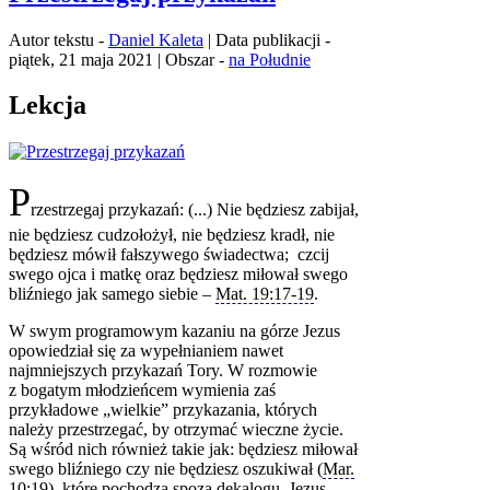
Autor tekstu -
Daniel Kaleta
| Data publikacji -
piątek, 21 maja 2021 | Obszar -
na Południe
Lekcja
P
rzestrzegaj przykazań: (...) Nie będziesz zabijał,
nie będziesz cudzołożył, nie będziesz kradł, nie
będziesz mówił fałszywego świadectwa; czcij
swego ojca i matkę oraz będziesz miłował swego
bliźniego jak samego siebie –
Mat. 19:17‑19
.
W swym programowym kazaniu na górze Jezus
opowiedział się za wypełnianiem nawet
najmniejszych przykazań Tory. W rozmowie
z bogatym młodzieńcem wymienia zaś
przykładowe „wielkie” przykazania, których
należy przestrzegać, by otrzymać wieczne życie.
Są wśród nich również takie jak: będziesz miłował
swego bliźniego czy nie będziesz oszukiwał (
Mar.
10:19
), które pochodzą spoza dekalogu. Jezus