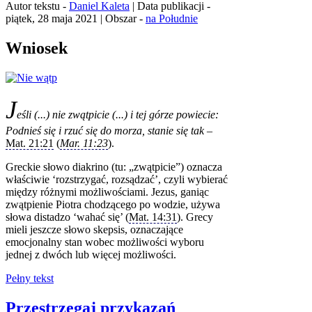
Autor tekstu -
Daniel Kaleta
| Data publikacji -
piątek, 28 maja 2021 | Obszar -
na Południe
Wniosek
J
eśli (...) nie zwątpicie (...) i tej górze powiecie:
Podnieś się i rzuć się do morza, stanie się tak –
Mat. 21:21
(
Mar. 11:23
).
Greckie słowo diakrino (tu: „zwątpicie”) oznacza
właściwie ‘rozstrzygać, rozsądzać’, czyli wybierać
między różnymi możliwościami. Jezus, ganiąc
zwątpienie Piotra chodzącego po wodzie, używa
słowa distadzo ‘wahać się’ (
Mat. 14:31
). Grecy
mieli jeszcze słowo skepsis, oznaczające
emocjonalny stan wobec możliwości wyboru
jednej z dwóch lub więcej możliwości.
Pełny tekst
Przestrzegaj przykazań