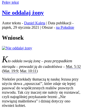
Pełny tekst
Nie oddalaj żony
Autor tekstu -
Daniel Kaleta
| Data publikacji -
piątek, 29 stycznia 2021 | Obszar -
na Południe
Wniosek
K
to oddala swoją żonę – poza przypadkiem
nierządu – prowadzi ją do cudzołóstwa –
Mat. 5:32
(
Mat. 19:9
;
Mar. 10:11
)
Niektóre przekłady tłumaczą tę naukę Jezusa przy
użyciu słowa „opuszczać”, które zdaje się lepiej
pasować do współczesnych realiów prawnych
rozwodu. Tak czy inaczej nie należy się rozstawać,
czyli najogólniej przykazanie brzmi: „Nie
rozwiązuj małżeństwa” i dzisiaj dotyczy ono
również kobiet.