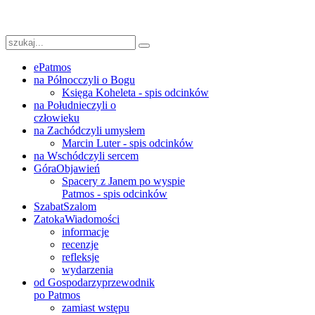
ePatmos
na Północ
czyli o Bogu
Księga Koheleta - spis odcinków
na Południe
czyli o
człowieku
na Zachód
czyli umysłem
Marcin Luter - spis odcinków
na Wschód
czyli sercem
Góra
Objawień
Spacery z Janem po wyspie
Patmos - spis odcinków
Szabat
Szalom
Zatoka
Wiadomości
informacje
recenzje
refleksje
wydarzenia
od Gospodarzy
przewodnik
po Patmos
zamiast wstępu