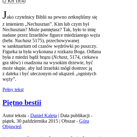
(
2 Krl 18:4
)
J
ako czytelnicy Biblii na pewno zetknęliśmy się
z imieniem „Nechusztan”. Kim lub czym był
Nechusztan? Może pamiętasz? Tak, było to imię
nadane przez Izraelitów figurce miedzianego węża
(hebr.
Nachasz
5175), przechowywanej
w sanktuarium od czasów wędrówki po puszczy.
Figurka ta była wykonana z rozkazu Boga. Odlana
była z miedzi bądź brązu (
Nchasz,
5174, ciekawa
gra słów) i osadzona na wysokim drzewie, być
może słupie, aby lud izraelski mógł dostrzec ją
z daleka i być uleczonym od ukąszeń „ognistych
węży”.
Pełny tekst
Piętno bestii
Autor tekstu -
Daniel Kaleta
| Data publikacji -
piątek, 30 października 2015 | Obszar -
Góra
Objawień