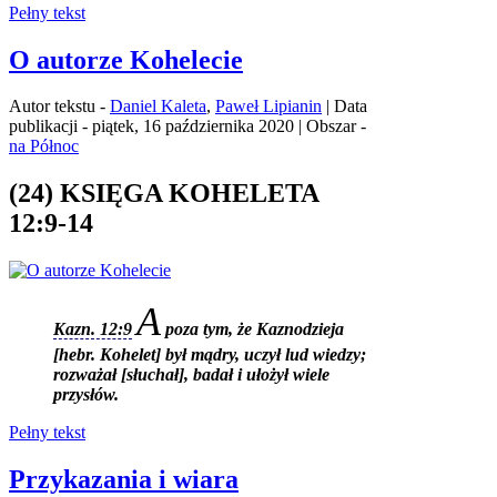
Pełny tekst
O autorze Kohelecie
Autor tekstu -
Daniel Kaleta
,
Paweł Lipianin
| Data
publikacji - piątek, 16 października 2020 | Obszar -
na Północ
(24) KSIĘGA KOHELETA
12:9-14
A
Kazn. 12:9
poza tym, że Kaznodzieja
[hebr. Kohelet] był mądry, uczył lud wiedzy;
rozważał [słuchał], badał i ułożył wiele
przysłów.
Pełny tekst
Przykazania i wiara