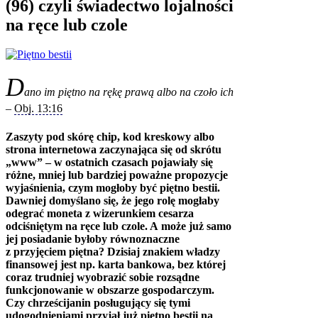
(96) czyli świadectwo lojalności
na ręce lub czole
D
ano im piętno na rękę prawą albo na czoło ich
–
Obj. 13:16
Zaszyty pod skórę chip, kod kreskowy albo
strona internetowa zaczynająca się od skrótu
„www” – w ostatnich czasach pojawiały się
różne, mniej lub bardziej poważne propozycje
wyjaśnienia, czym mogłoby być piętno bestii.
Dawniej domyślano się, że jego rolę mogłaby
odegrać moneta z wizerunkiem cesarza
odciśniętym na ręce lub czole. A może już samo
jej posiadanie byłoby równoznaczne
z przyjęciem piętna? Dzisiaj znakiem władzy
finansowej jest np. karta bankowa, bez której
coraz trudniej wyobrazić sobie rozsądne
funkcjonowanie w obszarze gospodarczym.
Czy chrześcijanin posługujący się tymi
udogodnieniami przyjął już piętno bestii na