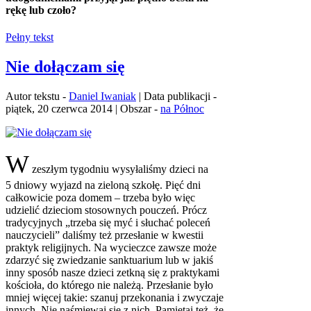
rękę lub czoło?
Pełny tekst
Nie dołączam się
Autor tekstu -
Daniel Iwaniak
| Data publikacji -
piątek, 20 czerwca 2014 | Obszar -
na Północ
W
zeszłym tygodniu wysyłaliśmy dzieci na
5 dniowy wyjazd na zieloną szkołę. Pięć dni
całkowicie poza domem – trzeba było więc
udzielić dzieciom stosownych pouczeń. Prócz
tradycyjnych „trzeba się myć i słuchać poleceń
nauczycieli” daliśmy też przesłanie w kwestii
praktyk religijnych. Na wycieczce zawsze może
zdarzyć się zwiedzanie sanktuarium lub w jakiś
inny sposób nasze dzieci zetkną się z praktykami
kościoła, do którego nie należą. Przesłanie było
mniej więcej takie: szanuj przekonania i zwyczaje
innych. Nie naśmiewaj się z nich. Pamiętaj też, że