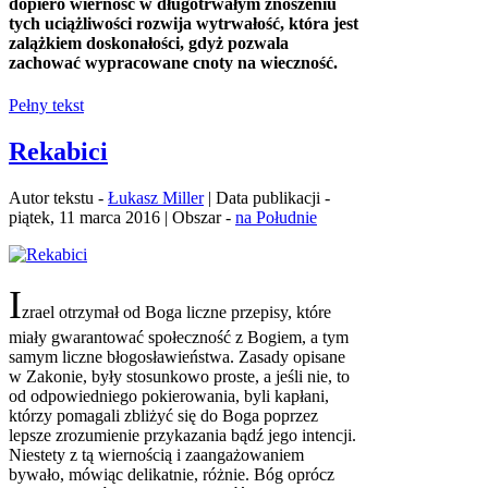
dopiero wierność w długotrwałym znoszeniu
tych uciążliwości rozwija wytrwałość, która jest
zalążkiem doskonałości, gdyż pozwala
zachować wypracowane cnoty na wieczność.
Pełny tekst
Rekabici
Autor tekstu -
Łukasz Miller
| Data publikacji -
piątek, 11 marca 2016 | Obszar -
na Południe
I
zrael otrzymał od Boga liczne przepisy, które
miały gwarantować społeczność z Bogiem, a tym
samym liczne błogosławieństwa. Zasady opisane
w Zakonie, były stosunkowo proste, a jeśli nie, to
od odpowiedniego pokierowania, byli kapłani,
którzy pomagali zbliżyć się do Boga poprzez
lepsze zrozumienie przykazania bądź jego intencji.
Niestety z tą wiernością i zaangażowaniem
bywało, mówiąc delikatnie, różnie. Bóg oprócz