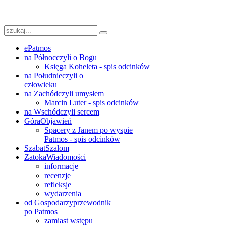
ePatmos
na Północ
czyli o Bogu
Księga Koheleta - spis odcinków
na Południe
czyli o
człowieku
na Zachód
czyli umysłem
Marcin Luter - spis odcinków
na Wschód
czyli sercem
Góra
Objawień
Spacery z Janem po wyspie
Patmos - spis odcinków
Szabat
Szalom
Zatoka
Wiadomości
informacje
recenzje
refleksje
wydarzenia
od Gospodarzy
przewodnik
po Patmos
zamiast wstępu