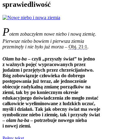
sprawiedliwość
P
otem zobaczyłem nowe niebo i nową ziemię.
Pierwsze niebo bowiem i pierwsza ziemia
przeminęły i nie było już morza
–
Obj. 21:1
.
Olam ha-ba
– czyli „przyszły świat” to jedno
z ważnych pojęć wypracowanych przez
judaizm i przejętych przez chrześcijaństwo.
Bóg zobowiązuje człowieka do dobrego
postępowania już teraz, ale jednocześnie
obiecuje radykalną zmianę porządków na
ziemi, tak by po koniecznym okresie
edukacyjnego doświadczenia zło mogło zostać
całkowicie wyeliminowane z ludzkich uczuć,
myśli i działań. Tak jak obecny świat ma swoje
symboliczne niebo i ziemię, tak i przyszły świat
–
olam ha-ba
– potrzebuje nowego nieba
i nowej ziemi.
Pełny tekst