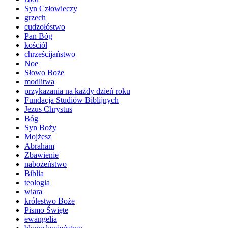
Syn Człowieczy
grzech
cudzołóstwo
Pan Bóg
kościół
chrześcijaństwo
Noe
Słowo Boże
modlitwa
przykazania na każdy dzień roku
Fundacja Studiów Biblijnych
Jezus Chrystus
Bóg
Syn Boży
Mojżesz
Abraham
Zbawienie
nabożeństwo
Biblia
teologia
wiara
królestwo Boże
Pismo Święte
ewangelia