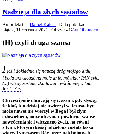
Nadzieja dla złych sąsiadów
Autor tekstu -
Daniel Kaleta
| Data publikacji -
piątek, 11 czerwca 2021 | Obszar -
Góra Objawień
(H) czyli druga szansa
I
jeśli dokładnie się nauczą dróg mojego ludu,
i będą przysięgać na moje imię, mówiąc: PAN żyje,
(...) wtedy zostaną zbudowani wśród mego ludu
–
Jer. 12:16
.
Chrześcijanie oburzają się czasami, gdy słyszą,
że ktoś, kto dzisiaj nie uwierzył w Jezusa, być
może nawet nie wierzył w Boga i był złym
człowiekiem, może otrzymać powtórną szansę
nawrócenia się i wiecznego życia, na równi
z tymi, którym dzisiaj udzielona została łaska
wiary. Tymczasem Bóg przez natchnionych