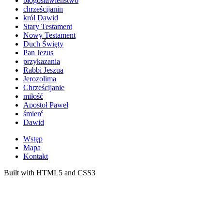
błogosławieństwo
chrześcijanin
król Dawid
Stary Testament
Nowy Testament
Duch Święty
Pan Jezus
przykazania
Rabbi Jeszua
Jerozolima
Chrześcijanie
miłość
Apostoł Paweł
śmierć
Dawid
Wstęp
Mapa
Kontakt
Built with HTML5 and CSS3