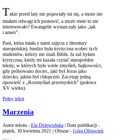
T
akie przed laty nie pojawiały mi się, a może nie
miałam odwagi ich postawić, a może mnie to nie
interesowało? Ewangelie wystarczały jako „tak
i amen”.
Pani, która miała z nami zajęcia z literatury
staropolskiej, bardzo była krytyczna wobec tych
studentów, którzy nie znali Biblii. Ja zaś byłam
krytyczna, kiedy mi kazała czytać staropolskie
teksty, w których było wiele zmyśleń, bajkowości,
gdy próbowano dociec, jaki był Jezus jako
dziecko, jakim był chłopcem. Zacytuję jedną
opowieść z „Rozmyślań przemyskich” (połowa
XV wieku).
Pełny tekst
Marzenia
Autor tekstu -
Ela Dziewońska
| Data publikacji -
piątek, 30 kwietnia 2021 | Obszar -
Góra Objawień