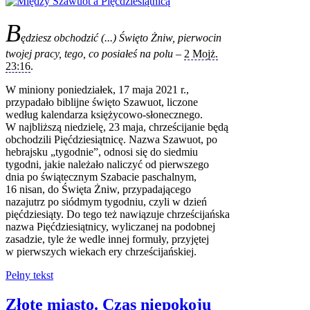
B
ędziesz obchodzić (...) Święto Żniw, pierwocin
twojej pracy, tego, co posiałeś na polu
–
2 Mojż.
23:16
.
W miniony poniedziałek, 17 maja 2021 r.,
przypadało biblijne święto Szawuot, liczone
według kalendarza księżycowo-słonecznego.
W najbliższą niedzielę, 23 maja, chrześcijanie będą
obchodzili Pięćdziesiątnicę. Nazwa Szawuot, po
hebrajsku „tygodnie”, odnosi się do siedmiu
tygodni, jakie należało naliczyć od pierwszego
dnia po świątecznym Szabacie paschalnym,
16 nisan, do Święta Żniw, przypadającego
nazajutrz po siódmym tygodniu, czyli w dzień
pięćdziesiąty. Do tego też nawiązuje chrześcijańska
nazwa Pięćdziesiątnicy, wyliczanej na podobnej
zasadzie, tyle że wedle innej formuły, przyjętej
w pierwszych wiekach ery chrześcijańskiej.
Pełny tekst
Złote miasto. Czas niepokoju