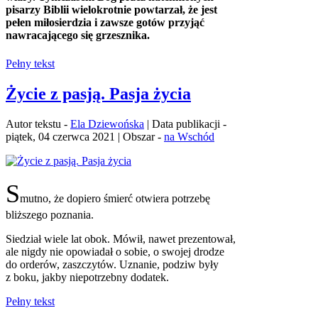
pisarzy Biblii wielokrotnie powtarzał, że jest
pełen miłosierdzia i zawsze gotów przyjąć
nawracającego się grzesznika.
Pełny tekst
Życie z pasją. Pasja życia
Autor tekstu -
Ela Dziewońska
| Data publikacji -
piątek, 04 czerwca 2021 | Obszar -
na Wschód
S
mutno, że dopiero śmierć otwiera potrzebę
bliższego poznania.
Siedział wiele lat obok. Mówił, nawet prezentował,
ale nigdy nie opowiadał o sobie, o swojej drodze
do orderów, zaszczytów. Uznanie, podziw były
z boku, jakby niepotrzebny dodatek.
Pełny tekst