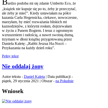
B
ardzo podoba mi się zdanie Umberto Eco, że
„książek nie kupuje się po to, żeby je przeczytać,
ale żeby je mieć”. Kiedy ustawiałam na półce
kazania Carla Hegensicka, ciekawe, nowoczesne,
marzyłam, by mieć rozważania bliskich mi
kaznodziejów, z którymi rosłam, dojrzewałam
w życiu z Panem Bogiem. I teraz z ogromnym
wzruszeniem i radością, a nawet swoistą dumą,
trzymam w dłoni książkę przygotowaną przez
Daniela Kaletę: „Rabbi Jeszua Ha-Nocri –
Przykazania na każdy dzień roku”.
Pełny tekst
Nie oddalaj żony
Autor tekstu -
Daniel Kaleta
| Data publikacji -
piątek, 29 stycznia 2021 | Obszar -
na Południe
Wniosek