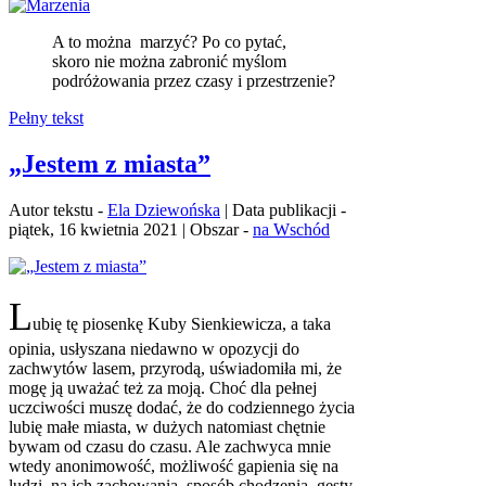
A to można marzyć? Po co pytać,
skoro nie można zabronić myślom
podróżowania przez czasy i przestrzenie?
Pełny tekst
„Jestem z miasta”
Autor tekstu -
Ela Dziewońska
| Data publikacji -
piątek, 16 kwietnia 2021 | Obszar -
na Wschód
L
ubię tę piosenkę Kuby Sienkiewicza, a taka
opinia, usłyszana niedawno w opozycji do
zachwytów lasem, przyrodą, uświadomiła mi, że
mogę ją uważać też za moją. Choć dla pełnej
uczciwości muszę dodać, że do codziennego życia
lubię małe miasta, w dużych natomiast chętnie
bywam od czasu do czasu. Ale zachwyca mnie
wtedy anonimowość, możliwość gapienia się na
ludzi, na ich zachowania, sposób chodzenia, gesty