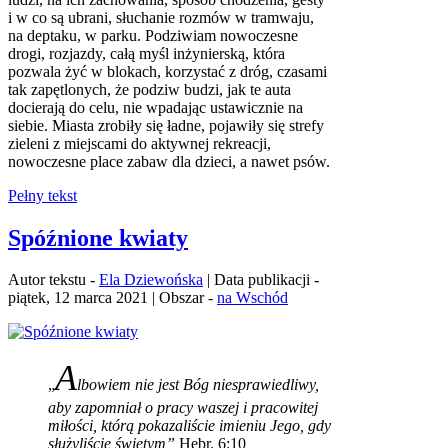
i w co są ubrani, słuchanie rozmów w tramwaju,
na deptaku, w parku. Podziwiam nowoczesne
drogi, rozjazdy, całą myśl inżynierską, która
pozwala żyć w blokach, korzystać z dróg, czasami
tak zapętlonych, że podziw budzi, jak te auta
docierają do celu, nie wpadając ustawicznie na
siebie. Miasta zrobiły się ładne, pojawiły się strefy
zieleni z miejscami do aktywnej rekreacji,
nowoczesne place zabaw dla dzieci, a nawet psów.
Pełny tekst
Spóźnione kwiaty
Autor tekstu -
Ela Dziewońska
| Data publikacji -
piątek, 12 marca 2021 | Obszar -
na Wschód
A
„
lbowiem nie jest Bóg niesprawiedliwy,
aby zapomniał o pracy waszej i pracowitej
miłości, którą pokazaliście imieniu Jego, gdy
służyliście świętym”
Hebr. 6:10