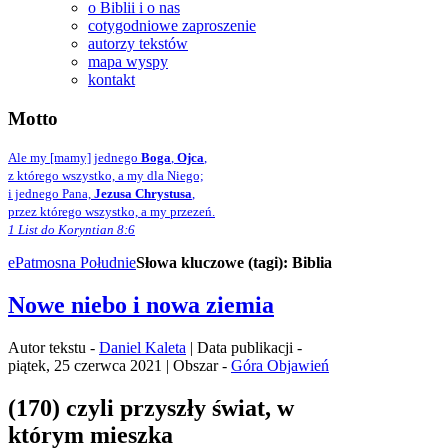
o Biblii i o nas
cotygodniowe zaproszenie
autorzy tekstów
mapa wyspy
kontakt
Motto
Ale my [mamy] jednego
Boga
,
Ojca
,
z którego wszystko, a my dla Niego;
i jednego Pana,
Jezusa Chrystusa
,
przez którego wszystko, a my przezeń.
1 List do Koryntian 8:6
ePatmos
na Południe
Słowa kluczowe (tagi): Biblia
Nowe niebo i nowa ziemia
Autor tekstu -
Daniel Kaleta
| Data publikacji -
piątek, 25 czerwca 2021 | Obszar -
Góra Objawień
(170) czyli przyszły świat, w
którym mieszka