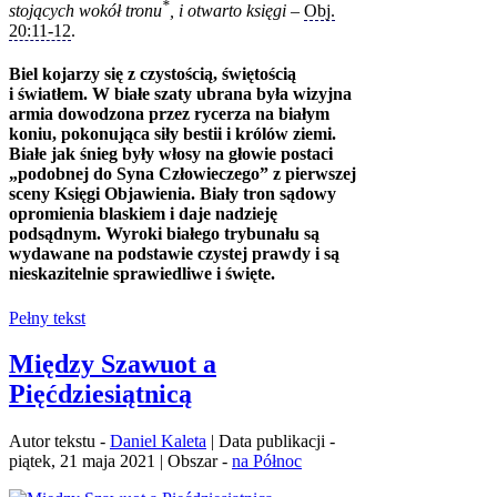
*
stojących wokół tronu
, i otwarto księgi
–
Obj.
20:11‑12
.
Biel kojarzy się z czystością, świętością
i światłem. W białe szaty ubrana była wizyjna
armia dowodzona przez rycerza na białym
koniu, pokonująca siły bestii i królów ziemi.
Białe jak śnieg były włosy na głowie postaci
„podobnej do Syna Człowieczego” z pierwszej
sceny Księgi Objawienia. Biały tron sądowy
opromienia blaskiem i daje nadzieję
podsądnym. Wyroki białego trybunału są
wydawane na podstawie czystej prawdy i są
nieskazitelnie sprawiedliwe i święte.
Pełny tekst
Między Szawuot a
Pięćdziesiątnicą
Autor tekstu -
Daniel Kaleta
| Data publikacji -
piątek, 21 maja 2021 | Obszar -
na Północ