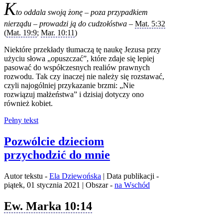
K
to oddala swoją żonę – poza przypadkiem
nierządu – prowadzi ją do cudzołóstwa –
Mat. 5:32
(
Mat. 19:9
;
Mar. 10:11
)
Niektóre przekłady tłumaczą tę naukę Jezusa przy
użyciu słowa „opuszczać”, które zdaje się lepiej
pasować do współczesnych realiów prawnych
rozwodu. Tak czy inaczej nie należy się rozstawać,
czyli najogólniej przykazanie brzmi: „Nie
rozwiązuj małżeństwa” i dzisiaj dotyczy ono
również kobiet.
Pełny tekst
Pozwólcie dzieciom
przychodzić do mnie
Autor tekstu -
Ela Dziewońska
| Data publikacji -
piątek, 01 stycznia 2021 | Obszar -
na Wschód
Ew. Marka 10:14