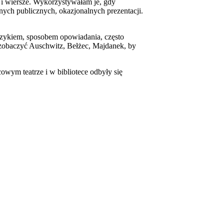
” i wiersze. Wykorzystywałam je, gdy
ych publicznych, okazjonalnych prezentacji.
 językiem, sposobem opowiadania, często
zobaczyć Auschwitz, Bełżec, Majdanek, by
owym teatrze i w bibliotece odbyły się