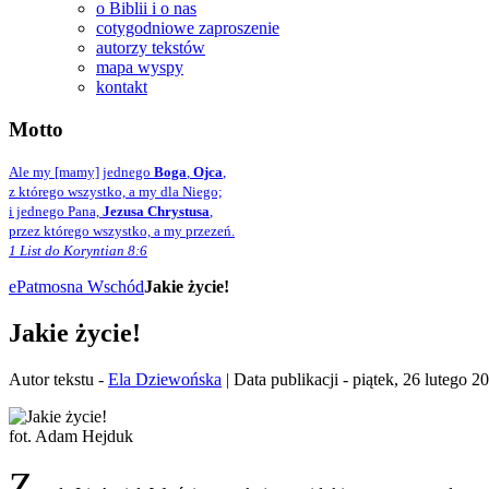
o Biblii i o nas
cotygodniowe zaproszenie
autorzy tekstów
mapa wyspy
kontakt
Motto
Ale my [mamy] jednego
Boga
,
Ojca
,
z którego wszystko, a my dla Niego;
i jednego Pana,
Jezusa Chrystusa
,
przez którego wszystko, a my przezeń.
1 List do Koryntian 8:6
ePatmos
na Wschód
Jakie życie!
Jakie życie!
Autor tekstu -
Ela Dziewońska
| Data publikacji - piątek, 26 lutego 2
fot. Adam Hejduk
Z