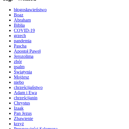
błogosławieństwo
Boaz
Abraham
Biblia
COVID-19
grzech
pandemia
Pascha
Apostoł Paweł
Jerozolima
zbór
psalm
Świątynia
Mojżesz
niebo
chrześcijaństwo
Adam i Ewa
chrześcijanin
Chrystus
Izaak
Pan Jezus
Zbawienie
krzyż
Przypowieści Salomona