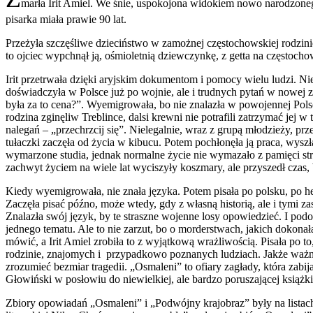
marła Irit Amiel. We śnie, uspokojona widokiem nowo narodzoneg
pisarka miała prawie 90 lat.
Przeżyła szczęśliwe dzieciństwo w zamożnej częstochowskiej rodzinie
to ojciec wypchnął ją, ośmioletnią dziewczynkę, z getta na częstocho
Irit przetrwała dzięki aryjskim dokumentom i pomocy wielu ludzi. Nie 
doświadczyła w Polsce już po wojnie, ale i trudnych pytań w nowej zi
była za to cena?”. Wyemigrowała, bo nie znalazła w powojennej Polsce 
rodzina zginęliw Treblince, dalsi krewni nie potrafili zatrzymać jej w
nalegań – „przechrzcij się”. Nielegalnie, wraz z grupą młodzieży, prz
tułaczki zaczęła od życia w kibucu. Potem pochłonęła ją praca, wyszł
wymarzone studia, jednak normalne życie nie wymazało z pamięci st
zachwyt życiem na wiele lat wyciszyły koszmary, ale przyszedł czas, b
Kiedy wyemigrowała, nie znała języka. Potem pisała po polsku, po h
Zaczęła pisać późno, może wtedy, gdy z własną historią, ale i tymi zas
Znalazła swój język, by te straszne wojenne losy opowiedzieć. I podob
jednego tematu. Ale to nie zarzut, bo o morderstwach, jakich dokonała 
mówić, a Irit Amiel zrobiła to z wyjątkową wrażliwością. Pisała po t
rodzinie, znajomych i przypadkowo poznanych ludziach. Jakże ważne 
zrozumieć bezmiar tragedii. „Osmaleni” to ofiary zagłady, która zabija
Głowiński w posłowiu do niewielkiej, ale bardzo poruszającej książki
Zbiory opowiadań „Osmaleni” i „Podwójny krajobraz” były na lista