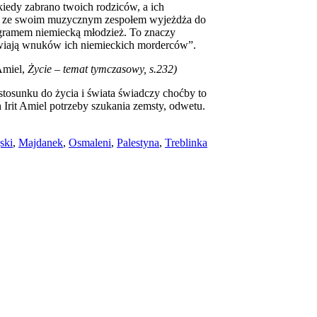
, kiedy zabrano twoich rodziców, a ich
ów ze swoim muzycznym zespołem wyjeżdża do
gramem niemiecką młodzież. To znaczy
awiają wnuków ich niemieckich morderców”.
Amiel,
Życie – temat tymczasowy, s.232)
stosunku do życia i świata świadczy choćby to
h Irit Amiel potrzeby szukania zemsty, odwetu.
ski
,
Majdanek
,
Osmaleni
,
Palestyna
,
Treblinka