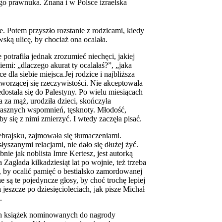
o prawnuka. Znana i w Polsce izraelska
. Potem przyszło rozstanie z rodzicami, kiedy
wską ulicę, by chociaż ona ocalała.
potrafiła jednak zrozumieć niechęci, jakiej
emi: „dlaczego akurat ty ocalałaś?”, „jaka
dla siebie miejsca.Jej rodzice i najbliższa
 tworzącej się rzeczywistości. Nie akceptowała
edostała się do Palestyny. Po wielu miesiącach
a za mąż, urodziła dzieci, skończyła
rasznych wspomnień, tęsknoty. Młodość,
y się z nimi zmierzyć. I wtedy zaczęła pisać.
ebrajsku, zajmowała się tłumaczeniami.
łyszanymi relacjami, nie dało się dłużej żyć.
nie jak noblista Imre Kertesz, jest autorką
Zagłada kilkadziesiąt lat po wojnie, też trzeba
o, by ocalić pamięć o bestialsko zamordowanej
są te pojedyncze głosy, by choć trochę lepiej
 jeszcze po dziesięcioleciach, jak pisze Michał
.
ch książek nominowanych do nagrody