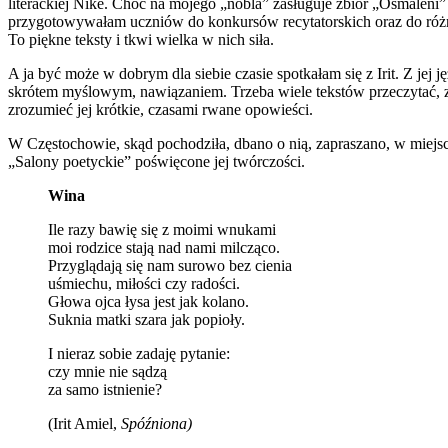
literackiej Nike. Choć na mojego „nobla” zasługuje zbiór „Osmaleni
przygotowywałam uczniów do konkursów recytatorskich oraz do różn
To piękne teksty i tkwi wielka w nich siła.
A ja być może w dobrym dla siebie czasie spotkałam się z Irit. Z jej
skrótem myślowym, nawiązaniem. Trzeba wiele tekstów przeczytać, 
zrozumieć jej krótkie, czasami rwane opowieści.
W Częstochowie, skąd pochodziła, dbano o nią, zapraszano, w miejsc
„Salony poetyckie” poświęcone jej twórczości.
Wina
Ile razy bawię się z moimi wnukami
moi rodzice stają nad nami milcząco.
Przyglądają się nam surowo bez cienia
uśmiechu, miłości czy radości.
Głowa ojca łysa jest jak kolano.
Suknia matki szara jak popioły.
I nieraz sobie zadaję pytanie:
czy mnie nie sądzą
za samo istnienie?
(Irit Amiel,
Spóźniona)