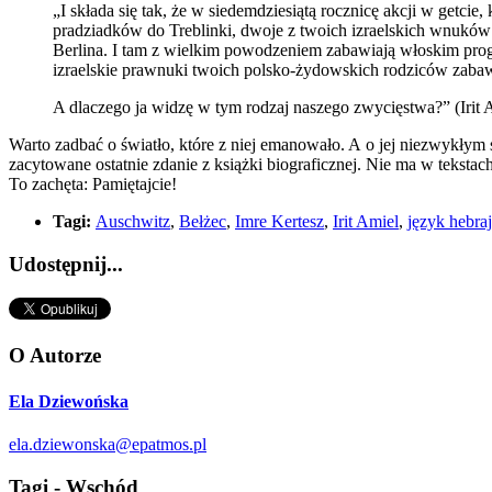
„I składa się tak, że w siedemdziesiątą rocznicę akcji w getcie
pradziadków do Treblinki, dwoje z twoich izraelskich wnuk
Berlina. I tam z wielkim powodzeniem zabawiają włoskim pro
izraelskie prawnuki twoich polsko-żydowskich rodziców zab
A dlaczego ja widzę w tym rodzaj naszego zwycięstwa?” (Irit 
Warto zadbać o światło, które z niej emanowało. A o jej niezwykłym 
zacytowane ostatnie zdanie z książki biograficznej. Nie ma w tekstac
To zachęta: Pamiętajcie!
Tagi:
Auschwitz
,
Bełżec
,
Imre Kertesz
,
Irit Amiel
,
język hebraj
Udostępnij...
O Autorze
Ela Dziewońska
ela.dziewonska@epatmos.pl
Tagi - Wschód