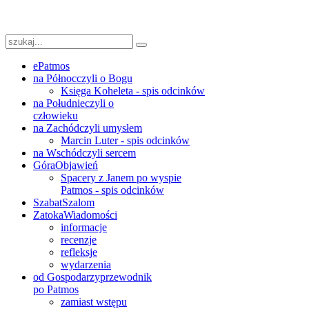
ePatmos
na Północ
czyli o Bogu
Księga Koheleta - spis odcinków
na Południe
czyli o
człowieku
na Zachód
czyli umysłem
Marcin Luter - spis odcinków
na Wschód
czyli sercem
Góra
Objawień
Spacery z Janem po wyspie
Patmos - spis odcinków
Szabat
Szalom
Zatoka
Wiadomości
informacje
recenzje
refleksje
wydarzenia
od Gospodarzy
przewodnik
po Patmos
zamiast wstępu