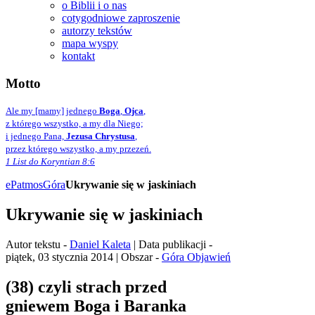
o Biblii i o nas
cotygodniowe zaproszenie
autorzy tekstów
mapa wyspy
kontakt
Motto
Ale my [mamy] jednego
Boga
,
Ojca
,
z którego wszystko, a my dla Niego;
i jednego Pana,
Jezusa Chrystusa
,
przez którego wszystko, a my przezeń.
1 List do Koryntian 8:6
ePatmos
Góra
Ukrywanie się w jaskiniach
Ukrywanie się w jaskiniach
Autor tekstu -
Daniel Kaleta
| Data publikacji -
piątek, 03 stycznia 2014 | Obszar -
Góra Objawień
(38) czyli strach przed
gniewem Boga i Baranka