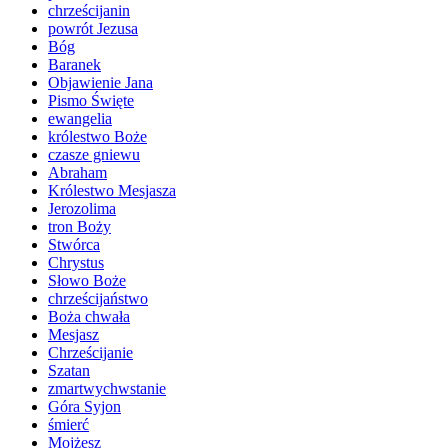
chrześcijanin
powrót Jezusa
Bóg
Baranek
Objawienie Jana
Pismo Święte
ewangelia
królestwo Boże
czasze gniewu
Abraham
Królestwo Mesjasza
Jerozolima
tron Boży
Stwórca
Chrystus
Słowo Boże
chrześcijaństwo
Boża chwała
Mesjasz
Chrześcijanie
Szatan
zmartwychwstanie
Góra Syjon
śmierć
Mojżesz