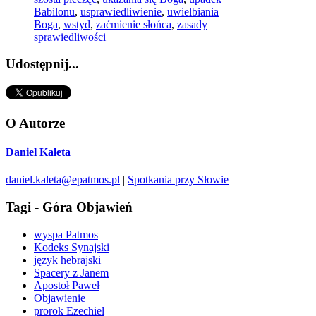
Babilonu
,
usprawiedliwienie
,
uwielbiania
Boga
,
wstyd
,
zaćmienie słońca
,
zasady
sprawiedliwości
Udostępnij...
O Autorze
Daniel Kaleta
daniel.kaleta@epatmos.pl
|
Spotkania przy Słowie
Tagi - Góra Objawień
wyspa Patmos
Kodeks Synajski
język hebrajski
Spacery z Janem
Apostoł Paweł
Objawienie
prorok Ezechiel