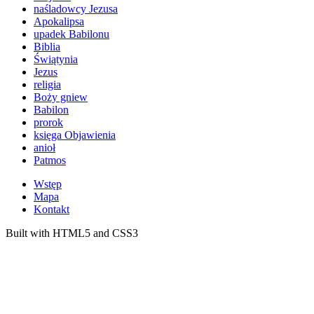
naśladowcy Jezusa
Apokalipsa
upadek Babilonu
Biblia
Świątynia
Jezus
religia
Boży gniew
Babilon
prorok
księga Objawienia
anioł
Patmos
Wstęp
Mapa
Kontakt
Built with HTML5 and CSS3