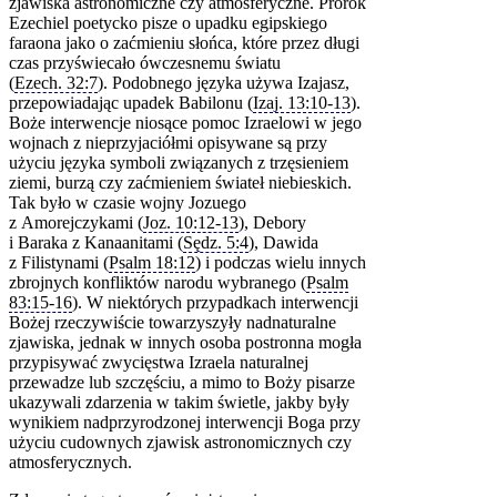
zjawiska astronomiczne czy atmosferyczne. Prorok
Ezechiel poetycko pisze o upadku egipskiego
faraona jako o zaćmieniu słońca, które przez długi
czas przyświecało ówczesnemu światu
(
Ezech. 32:7
). Podobnego języka używa Izajasz,
przepowiadając upadek Babilonu (
Izaj. 13:10‑13
).
Boże interwencje niosące pomoc Izraelowi w jego
wojnach z nieprzyjaciółmi opisywane są przy
użyciu języka symboli związanych z trzęsieniem
ziemi, burzą czy zaćmieniem świateł niebieskich.
Tak było w czasie wojny Jozuego
z Amorejczykami (
Joz. 10:12‑13
), Debory
i Baraka z Kanaanitami (
Sędz. 5:4
), Dawida
z Filistynami (
Psalm 18:12
) i podczas wielu innych
zbrojnych konfliktów narodu wybranego (
Psalm
83:15‑16
). W niektórych przypadkach interwencji
Bożej rzeczywiście towarzyszyły nadnaturalne
zjawiska, jednak w innych osoba postronna mogła
przypisywać zwycięstwa Izraela naturalnej
przewadze lub szczęściu, a mimo to Boży pisarze
ukazywali zdarzenia w takim świetle, jakby były
wynikiem nadprzyrodzonej interwencji Boga przy
użyciu cudownych zjawisk astronomicznych czy
atmosferycznych.