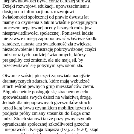
nieprawidłowości bywa coraz bardziej surowa.
Dzięki rozwojowi edukacji, upowszechnieniu
dostępu do informacji oraz rozwojowi
świadomości społecznej od prawie dwustu lat
mamy do czynienia z takim właśnie postępującym
procesem negatywnej oceny licznych rodzajów
niesprawiedliwości społecznej. Ponieważ ludzie
nie zawsze umieją zaproponować właściwe środki
zaradcze, narastająca świadomość zła zwiększa
niezadowolenie i frustrację pokrzywdzonej części
ludzi oraz tych bardziej świadomych, którzy
pragnęliby coś zmienić, ale nie mają sił, by
przeciwstawić się potężnym żywiołom zła.
Otwarcie szóstej pieczęci zapowiada nadejście
dramatycznych zdarzeń, które mają wzbudzać
strach wśród pewnych grup mieszkańców ziemi.
Bóg niechętnie posługuje się strachem w celu
sprowadzania swych dzieci na właściwą drogę.
Jednak dla niepoprawnych grzeszników strach
przed karą bywa czynnikiem mobilizującym do
podjęcia próby zmiany stosunku do Boga oraz
ludzi. Strach stanowi także pozytywny czynnik
ograniczania społecznej szkodliwości grzechu
i nieprawości. Księga Izajasza (
Izaj. 2:19‑20
), skąd