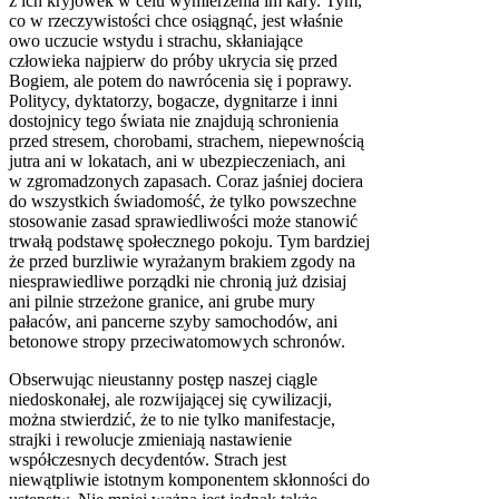
z ich kryjówek w celu wymierzenia im kary. Tym,
co w rzeczywistości chce osiągnąć, jest właśnie
owo uczucie wstydu i strachu, skłaniające
człowieka najpierw do próby ukrycia się przed
Bogiem, ale potem do nawrócenia się i poprawy.
Politycy, dyktatorzy, bogacze, dygnitarze i inni
dostojnicy tego świata nie znajdują schronienia
przed stresem, chorobami, strachem, niepewnością
jutra ani w lokatach, ani w ubezpieczeniach, ani
w zgromadzonych zapasach. Coraz jaśniej dociera
do wszystkich świadomość, że tylko powszechne
stosowanie zasad sprawiedliwości może stanowić
trwałą podstawę społecznego pokoju. Tym bardziej
że przed burzliwie wyrażanym brakiem zgody na
niesprawiedliwe porządki nie chronią już dzisiaj
ani pilnie strzeżone granice, ani grube mury
pałaców, ani pancerne szyby samochodów, ani
betonowe stropy przeciwatomowych schronów.
Obserwując nieustanny postęp naszej ciągle
niedoskonałej, ale rozwijającej się cywilizacji,
można stwierdzić, że to nie tylko manifestacje,
strajki i rewolucje zmieniają nastawienie
współczesnych decydentów. Strach jest
niewątpliwie istotnym komponentem skłonności do