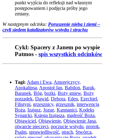
punkt wyjścia do refleksji nad własnym
postępowaniem i podjęcia próby jego
zmiany.
W następnym odcinku:
Poruszenie nieba i ziemi –
czyli siedem katalizatorów wstydu i strachu
Cykl: Spacery z Janem po wyspie
Patmos -
spis wszystkich odcinków
Tagi:
Adam i Ewa
,
Amorejczycy
,
Apokalipsa
,
Apostoł Jan
,
Babilon
,
Barak
,
Baranek
,
Bóg
,
bożki
,
Boży gniew
,
Boży
porządek
,
Dawid
,
Debora
,
Eden
,
Ezechiel
,
Filistyni
,
grzesznicy
,
grzesznik
,
interwencja
Boża
,
Izajasz
,
Jozue
,
Kannanici
,
Kodeks
Synaicki
,
Księga Izajasza
,
mądrość Boża
,
Objawiciel
,
Objawienie
,
Objawienie Jana
,
otwarcie pieczęci
,
poczucie wstydu
,
prorok
,
Psalm
,
sprawiedliwość
,
strach
,
Stwórca
,
szósta pieczęć
,
ukazania się Boga
,
upadek