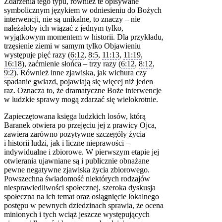
Zdarzenia tego typu, również te opisywane
symbolicznym językiem w odniesieniu do Bożych
interwencji, nie są unikalne, to znaczy – nie
należałoby ich wiązać z jednym tylko,
wyjątkowym momentem w historii. Dla przykładu,
trzęsienie ziemi w samym tylko Objawieniu
występuje pięć razy (
6:12
,
8:5
,
11:13
,
11:19
,
16:18
), zaćmienie słońca – trzy razy (
6:12
,
8:12
,
9:2
). Również inne zjawiska, jak wichura czy
spadanie gwiazd, pojawiają się więcej niż jeden
raz. Oznacza to, że dramatyczne Boże interwencje
w ludzkie sprawy mogą zdarzać się wielokrotnie.
Zapieczętowana księga ludzkich losów, którą
Baranek otwiera po przejęciu jej z prawicy Ojca,
zawiera zarówno pozytywne szczegóły życia
i historii ludzi, jak i liczne nieprawości –
indywidualne i zbiorowe. W pierwszym etapie jej
otwierania ujawniane są i publicznie obnażane
pewne negatywne zjawiska życia zbiorowego.
Powszechna świadomość niektórych rodzajów
niesprawiedliwości społecznej, szeroka dyskusja
społeczna na ich temat oraz osiągnięcie lokalnego
postępu w pewnych dziedzinach sprawia, że ocena
minionych i tych wciąż jeszcze występujących