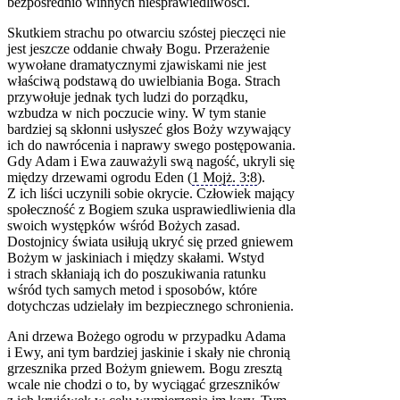
bezpośrednio winnych niesprawiedliwości.
Skutkiem strachu po otwarciu szóstej pieczęci nie
jest jeszcze oddanie chwały Bogu. Przerażenie
wywołane dramatycznymi zjawiskami nie jest
właściwą podstawą do uwielbiania Boga. Strach
przywołuje jednak tych ludzi do porządku,
wzbudza w nich poczucie winy. W tym stanie
bardziej są skłonni usłyszeć głos Boży wzywający
ich do nawrócenia i naprawy swego postępowania.
Gdy Adam i Ewa zauważyli swą nagość, ukryli się
między drzewami ogrodu Eden (
1 Mojż. 3:8
).
Z ich liści uczynili sobie okrycie. Człowiek mający
społeczność z Bogiem szuka usprawiedliwienia dla
swoich występków wśród Bożych zasad.
Dostojnicy świata usiłują ukryć się przed gniewem
Bożym w jaskiniach i między skałami. Wstyd
i strach skłaniają ich do poszukiwania ratunku
wśród tych samych metod i sposobów, które
dotychczas udzielały im bezpiecznego schronienia.
Ani drzewa Bożego ogrodu w przypadku Adama
i Ewy, ani tym bardziej jaskinie i skały nie chronią
grzesznika przed Bożym gniewem. Bogu zresztą
wcale nie chodzi o to, by wyciągać grzeszników