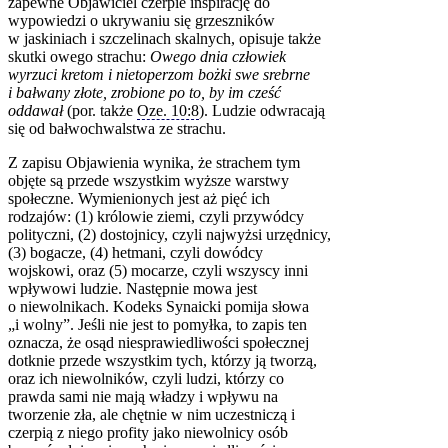
zapewne Objawiciel czerpie inspirację do
wypowiedzi o ukrywaniu się grzeszników
w jaskiniach i szczelinach skalnych, opisuje także
skutki owego strachu:
Owego dnia człowiek
wyrzuci kretom i nietoperzom bożki swe srebrne
i bałwany złote, zrobione po to, by im cześć
oddawał
(por. także
Oze. 10:8
). Ludzie odwracają
się od bałwochwalstwa ze strachu.
Z zapisu Objawienia wynika, że strachem tym
objęte są przede wszystkim wyższe warstwy
społeczne. Wymienionych jest aż pięć ich
rodzajów: (1) królowie ziemi, czyli przywódcy
polityczni, (2) dostojnicy, czyli najwyżsi urzędnicy,
(3) bogacze, (4) hetmani, czyli dowódcy
wojskowi, oraz (5) mocarze, czyli wszyscy inni
wpływowi ludzie. Następnie mowa jest
o niewolnikach. Kodeks Synaicki pomija słowa
„i wolny”. Jeśli nie jest to pomyłka, to zapis ten
oznacza, że osąd niesprawiedliwości społecznej
dotknie przede wszystkim tych, którzy ją tworzą,
oraz ich niewolników, czyli ludzi, którzy co
prawda sami nie mają władzy i wpływu na
tworzenie zła, ale chętnie w nim uczestniczą i
czerpią z niego profity jako niewolnicy osób