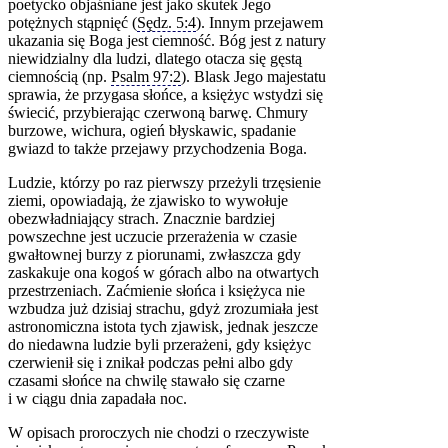
poetycko objaśniane jest jako skutek Jego
potężnych stąpnięć (
Sędz. 5:4
). Innym przejawem
ukazania się Boga jest ciemność. Bóg jest z natury
niewidzialny dla ludzi, dlatego otacza się gęstą
ciemnością (np.
Psalm 97:2
). Blask Jego majestatu
sprawia, że przygasa słońce, a księżyc wstydzi się
świecić, przybierając czerwoną barwę. Chmury
burzowe, wichura, ogień błyskawic, spadanie
gwiazd to także przejawy przychodzenia Boga.
Ludzie, którzy po raz pierwszy przeżyli trzęsienie
ziemi, opowiadają, że zjawisko to wywołuje
obezwładniający strach. Znacznie bardziej
powszechne jest uczucie przerażenia w czasie
gwałtownej burzy z piorunami, zwłaszcza gdy
zaskakuje ona kogoś w górach albo na otwartych
przestrzeniach. Zaćmienie słońca i księżyca nie
wzbudza już dzisiaj strachu, gdyż zrozumiała jest
astronomiczna istota tych zjawisk, jednak jeszcze
do niedawna ludzie byli przerażeni, gdy księżyc
czerwienił się i znikał podczas pełni albo gdy
czasami słońce na chwilę stawało się czarne
i w ciągu dnia zapadała noc.
W opisach proroczych nie chodzi o rzeczywiste