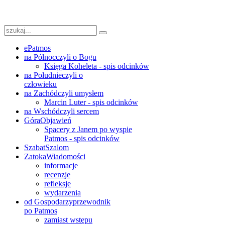
ePatmos
na Północ
czyli o Bogu
Księga Koheleta - spis odcinków
na Południe
czyli o
człowieku
na Zachód
czyli umysłem
Marcin Luter - spis odcinków
na Wschód
czyli sercem
Góra
Objawień
Spacery z Janem po wyspie
Patmos - spis odcinków
Szabat
Szalom
Zatoka
Wiadomości
informacje
recenzje
refleksje
wydarzenia
od Gospodarzy
przewodnik
po Patmos
zamiast wstępu