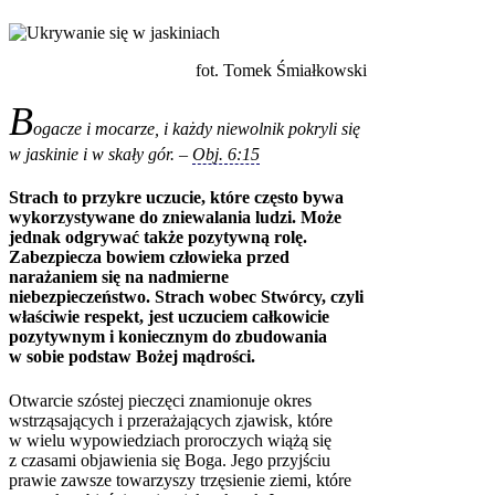
fot. Tomek Śmiałkowski
B
ogacze i mocarze, i każdy niewolnik pokryli się
w jaskinie i w skały gór.
–
Obj. 6:15
Strach to przykre uczucie, które często bywa
wykorzystywane do zniewalania ludzi. Może
jednak odgrywać także pozytywną rolę.
Zabezpiecza bowiem człowieka przed
narażaniem się na nadmierne
niebezpieczeństwo. Strach wobec Stwórcy, czyli
właściwie respekt, jest uczuciem całkowicie
pozytywnym i koniecznym do zbudowania
w sobie podstaw Bożej mądrości.
Otwarcie szóstej pieczęci znamionuje okres
wstrząsających i przerażających zjawisk, które
w wielu wypowiedziach proroczych wiążą się
z czasami objawienia się Boga. Jego przyjściu
prawie zawsze towarzyszy trzęsienie ziemi, które