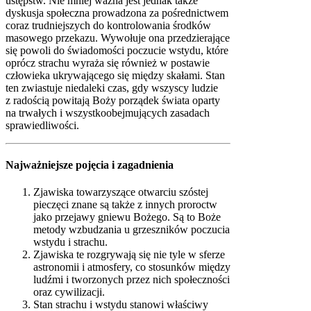
ustępstw. Nie mniej ważna jest jednak także
dyskusja społeczna prowadzona za pośrednictwem
coraz trudniejszych do kontrolowania środków
masowego przekazu. Wywołuje ona przedzierające
się powoli do świadomości poczucie wstydu, które
oprócz strachu wyraża się również w postawie
człowieka ukrywającego się między skałami. Stan
ten zwiastuje niedaleki czas, gdy wszyscy ludzie
z radością powitają Boży porządek świata oparty
na trwałych i wszystkoobejmujących zasadach
sprawiedliwości.
Najważniejsze pojęcia i zagadnienia
Zjawiska towarzyszące otwarciu szóstej
pieczęci znane są także z innych proroctw
jako przejawy gniewu Bożego. Są to Boże
metody wzbudzania u grzeszników poczucia
wstydu i strachu.
Zjawiska te rozgrywają się nie tyle w sferze
astronomii i atmosfery, co stosunków między
ludźmi i tworzonych przez nich społeczności
oraz cywilizacji.
Stan strachu i wstydu stanowi właściwy