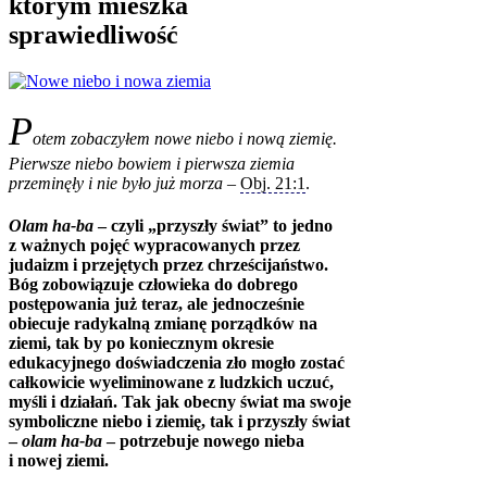
którym mieszka
sprawiedliwość
P
otem zobaczyłem nowe niebo i nową ziemię.
Pierwsze niebo bowiem i pierwsza ziemia
przeminęły i nie było już morza
–
Obj. 21:1
.
Olam ha-ba
– czyli „przyszły świat” to jedno
z ważnych pojęć wypracowanych przez
judaizm i przejętych przez chrześcijaństwo.
Bóg zobowiązuje człowieka do dobrego
postępowania już teraz, ale jednocześnie
obiecuje radykalną zmianę porządków na
ziemi, tak by po koniecznym okresie
edukacyjnego doświadczenia zło mogło zostać
całkowicie wyeliminowane z ludzkich uczuć,
myśli i działań. Tak jak obecny świat ma swoje
symboliczne niebo i ziemię, tak i przyszły świat
–
olam ha-ba
– potrzebuje nowego nieba
i nowej ziemi.