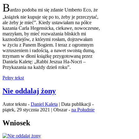
B
ardzo podoba mi się zdanie Umberto Eco, że
„książek nie kupuje się po to, żeby je przeczytać,
ale żeby je mieć”. Kiedy ustawiałam na półce
kazania Carla Hegensicka, ciekawe, nowoczesne,
marzyłam, by mieć rozważania bliskich mi
kaznodziejów, z którymi rosłam, dojrzewałam
w życiu z Panem Bogiem. I teraz z ogromnym
wzruszeniem i radością, a nawet swoistą dumą,
trzymam w dłoni książkę przygotowaną przez
Daniela Kaletę: „Rabbi Jeszua Ha-Nocri –
Przykazania na każdy dzień roku”.
Pełny tekst
Nie oddalaj żony
Autor tekstu -
Daniel Kaleta
| Data publikacji -
piątek, 29 stycznia 2021 | Obszar -
na Południe
Wniosek