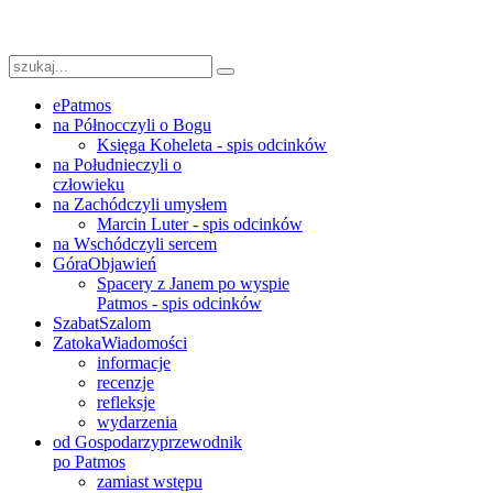
ePatmos
na Północ
czyli o Bogu
Księga Koheleta - spis odcinków
na Południe
czyli o
człowieku
na Zachód
czyli umysłem
Marcin Luter - spis odcinków
na Wschód
czyli sercem
Góra
Objawień
Spacery z Janem po wyspie
Patmos - spis odcinków
Szabat
Szalom
Zatoka
Wiadomości
informacje
recenzje
refleksje
wydarzenia
od Gospodarzy
przewodnik
po Patmos
zamiast wstępu