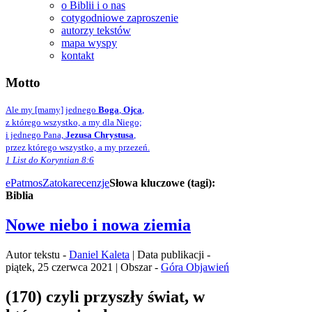
o Biblii i o nas
cotygodniowe zaproszenie
autorzy tekstów
mapa wyspy
kontakt
Motto
Ale my [mamy] jednego
Boga
,
Ojca
,
z którego wszystko, a my dla Niego;
i jednego Pana,
Jezusa Chrystusa
,
przez którego wszystko, a my przezeń.
1 List do Koryntian 8:6
ePatmos
Zatoka
recenzje
Słowa kluczowe (tagi):
Biblia
Nowe niebo i nowa ziemia
Autor tekstu -
Daniel Kaleta
| Data publikacji -
piątek, 25 czerwca 2021 | Obszar -
Góra Objawień
(170) czyli przyszły świat, w