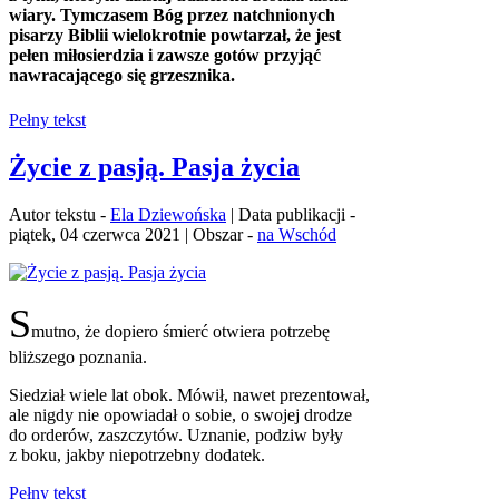
wiary. Tymczasem Bóg przez natchnionych
pisarzy Biblii wielokrotnie powtarzał, że jest
pełen miłosierdzia i zawsze gotów przyjąć
nawracającego się grzesznika.
Pełny tekst
Życie z pasją. Pasja życia
Autor tekstu -
Ela Dziewońska
| Data publikacji -
piątek, 04 czerwca 2021 | Obszar -
na Wschód
S
mutno, że dopiero śmierć otwiera potrzebę
bliższego poznania.
Siedział wiele lat obok. Mówił, nawet prezentował,
ale nigdy nie opowiadał o sobie, o swojej drodze
do orderów, zaszczytów. Uznanie, podziw były
z boku, jakby niepotrzebny dodatek.
Pełny tekst