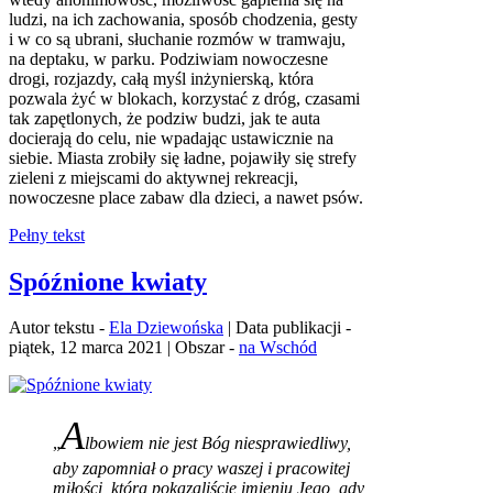
ludzi, na ich zachowania, sposób chodzenia, gesty
i w co są ubrani, słuchanie rozmów w tramwaju,
na deptaku, w parku. Podziwiam nowoczesne
drogi, rozjazdy, całą myśl inżynierską, która
pozwala żyć w blokach, korzystać z dróg, czasami
tak zapętlonych, że podziw budzi, jak te auta
docierają do celu, nie wpadając ustawicznie na
siebie. Miasta zrobiły się ładne, pojawiły się strefy
zieleni z miejscami do aktywnej rekreacji,
nowoczesne place zabaw dla dzieci, a nawet psów.
Pełny tekst
Spóźnione kwiaty
Autor tekstu -
Ela Dziewońska
| Data publikacji -
piątek, 12 marca 2021 | Obszar -
na Wschód
A
„
lbowiem nie jest Bóg niesprawiedliwy,
aby zapomniał o pracy waszej i pracowitej
miłości, którą pokazaliście imieniu Jego, gdy