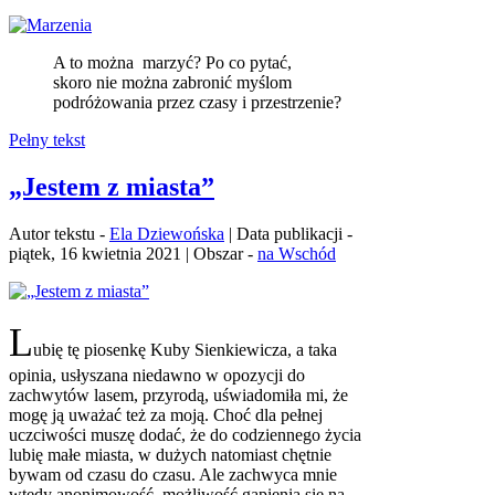
A to można marzyć? Po co pytać,
skoro nie można zabronić myślom
podróżowania przez czasy i przestrzenie?
Pełny tekst
„Jestem z miasta”
Autor tekstu -
Ela Dziewońska
| Data publikacji -
piątek, 16 kwietnia 2021 | Obszar -
na Wschód
L
ubię tę piosenkę Kuby Sienkiewicza, a taka
opinia, usłyszana niedawno w opozycji do
zachwytów lasem, przyrodą, uświadomiła mi, że
mogę ją uważać też za moją. Choć dla pełnej
uczciwości muszę dodać, że do codziennego życia
lubię małe miasta, w dużych natomiast chętnie
bywam od czasu do czasu. Ale zachwyca mnie
wtedy anonimowość, możliwość gapienia się na