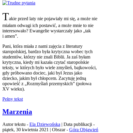
T
akie przed laty nie pojawiały mi się, a może nie
miałam odwagi ich postawić, a może mnie to nie
interesowało? Ewangelie wystarczały jako „tak
i amen”.
Pani, która miała z nami zajęcia z literatury
staropolskiej, bardzo była krytyczna wobec tych
studentów, którzy nie znali Biblii. Ja zaś byłam
krytyczna, kiedy mi kazała czytać staropolskie
teksty, w których było wiele zmyśleń, bajkowości,
gdy próbowano dociec, jaki był Jezus jako
dziecko, jakim był chłopcem. Zacytuję jedną
opowieść z „Rozmyślań przemyskich” (połowa
XV wieku).
Pełny tekst
Marzenia
Autor tekstu -
Ela Dziewońska
| Data publikacji -
piątek, 30 kwietnia 2021 | Obszar -
Góra Objawień