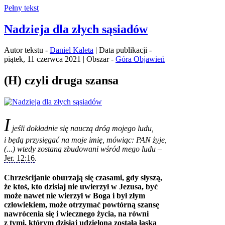
Pełny tekst
Nadzieja dla złych sąsiadów
Autor tekstu -
Daniel Kaleta
| Data publikacji -
piątek, 11 czerwca 2021 | Obszar -
Góra Objawień
(H) czyli druga szansa
I
jeśli dokładnie się nauczą dróg mojego ludu,
i będą przysięgać na moje imię, mówiąc: PAN żyje,
(...) wtedy zostaną zbudowani wśród mego ludu
–
Jer. 12:16
.
Chrześcijanie oburzają się czasami, gdy słyszą,
że ktoś, kto dzisiaj nie uwierzył w Jezusa, być
może nawet nie wierzył w Boga i był złym
człowiekiem, może otrzymać powtórną szansę
nawrócenia się i wiecznego życia, na równi
z tymi, którym dzisiaj udzielona została łaska