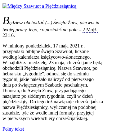
B
ędziesz obchodzić (...) Święto Żniw, pierwocin
twojej pracy, tego, co posiałeś na polu
–
2 Mojż.
23:16
.
W miniony poniedziałek, 17 maja 2021 r.,
przypadało biblijne święto Szawuot, liczone
według kalendarza księżycowo-słonecznego.
W najbliższą niedzielę, 23 maja, chrześcijanie będą
obchodzili Pięćdziesiątnicę. Nazwa Szawuot, po
hebrajsku „tygodnie”, odnosi się do siedmiu
tygodni, jakie należało naliczyć od pierwszego
dnia po świątecznym Szabacie paschalnym,
16 nisan, do Święta Żniw, przypadającego
nazajutrz po siódmym tygodniu, czyli w dzień
pięćdziesiąty. Do tego też nawiązuje chrześcijańska
nazwa Pięćdziesiątnicy, wyliczanej na podobnej
zasadzie, tyle że wedle innej formuły, przyjętej
w pierwszych wiekach ery chrześcijańskiej.
Pełny tekst