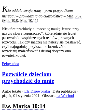
K
to oddala swoją żonę – poza przypadkiem
nierządu – prowadzi ją do cudzołóstwa –
Mat. 5:32
(
Mat. 19:9
;
Mar. 10:11
)
Niektóre przekłady tłumaczą tę naukę Jezusa przy
użyciu słowa „opuszczać”, które zdaje się lepiej
pasować do współczesnych realiów prawnych
rozwodu. Tak czy inaczej nie należy się rozstawać,
czyli najogólniej przykazanie brzmi: „Nie
rozwiązuj małżeństwa” i dzisiaj dotyczy ono
również kobiet.
Pełny tekst
Pozwólcie dzieciom
przychodzić do mnie
Autor tekstu -
Ela Dziewońska
| Data publikacji -
piątek, 01 stycznia 2021 | Obszar -
na Wschód
Ew. Marka 10:14