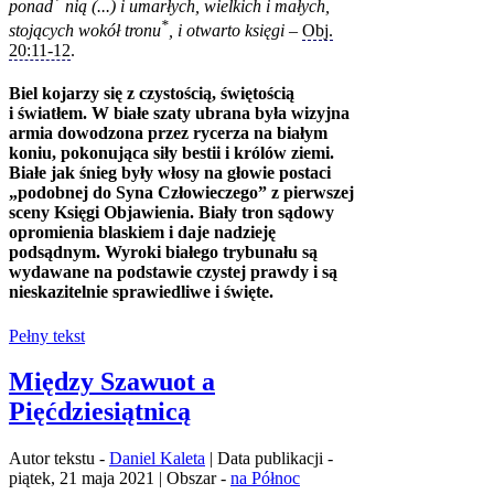
ponad
nią (...) i umarłych, wielkich i małych,
*
stojących wokół tronu
, i otwarto księgi
–
Obj.
20:11‑12
.
Biel kojarzy się z czystością, świętością
i światłem. W białe szaty ubrana była wizyjna
armia dowodzona przez rycerza na białym
koniu, pokonująca siły bestii i królów ziemi.
Białe jak śnieg były włosy na głowie postaci
„podobnej do Syna Człowieczego” z pierwszej
sceny Księgi Objawienia. Biały tron sądowy
opromienia blaskiem i daje nadzieję
podsądnym. Wyroki białego trybunału są
wydawane na podstawie czystej prawdy i są
nieskazitelnie sprawiedliwe i święte.
Pełny tekst
Między Szawuot a
Pięćdziesiątnicą
Autor tekstu -
Daniel Kaleta
| Data publikacji -
piątek, 21 maja 2021 | Obszar -
na Północ