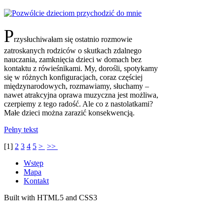
P
rzysłuchiwałam się ostatnio rozmowie
zatroskanych rodziców o skutkach zdalnego
nauczania, zamknięcia dzieci w domach bez
kontaktu z rówieśnikami. My, dorośli, spotykamy
się w różnych konfiguracjach, coraz częściej
międzynarodowych, rozmawiamy, słuchamy ‒
nawet atrakcyjna oprawa muzyczna jest możliwa,
czerpiemy z tego radość. Ale co z nastolatkami?
Małe dzieci można zarazić konsekwencją.
Pełny tekst
[
1
]
2
3
4
5
>
>>
Wstęp
Mapa
Kontakt
Built with HTML5 and CSS3