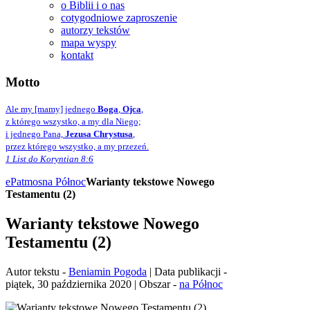
o Biblii i o nas
cotygodniowe zaproszenie
autorzy tekstów
mapa wyspy
kontakt
Motto
Ale my [mamy] jednego
Boga
,
Ojca
,
z którego wszystko, a my dla Niego;
i jednego Pana,
Jezusa Chrystusa
,
przez którego wszystko, a my przezeń.
1 List do Koryntian 8:6
ePatmos
na Północ
Warianty tekstowe Nowego
Testamentu (2)
Warianty tekstowe Nowego
Testamentu (2)
Autor tekstu -
Beniamin Pogoda
| Data publikacji -
piątek, 30 października 2020 | Obszar -
na Północ