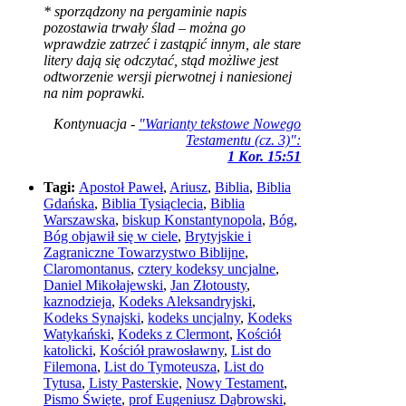
* sporządzony na pergaminie napis
pozostawia trwały ślad – można go
wprawdzie zatrzeć i zastąpić innym, ale stare
litery dają się odczytać, stąd możliwe jest
odtworzenie wersji pierwotnej i naniesionej
na nim poprawki.
Kontynuacja -
"Warianty tekstowe Nowego
Testamentu (cz. 3)":
1 Kor. 15:51
Tagi:
Apostoł Paweł
,
Ariusz
,
Biblia
,
Biblia
Gdańska
,
Biblia Tysiąclecia
,
Biblia
Warszawska
,
biskup Konstantynopola
,
Bóg
,
Bóg objawił się w ciele
,
Brytyjskie i
Zagraniczne Towarzystwo Biblijne
,
Claromontanus
,
cztery kodeksy uncjalne
,
Daniel Mikołajewski
,
Jan Złotousty
,
kaznodzieja
,
Kodeks Aleksandryjski
,
Kodeks Synajski
,
kodeks uncjalny
,
Kodeks
Watykański
,
Kodeks z Clermont
,
Kościół
katolicki
,
Kościół prawosławny
,
List do
Filemona
,
List do Tymoteusza
,
List do
Tytusa
,
Listy Pasterskie
,
Nowy Testament
,
Pismo Święte
,
prof Eugeniusz Dąbrowski
,