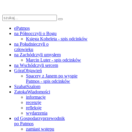
ePatmos
na Północ
czyli o Bogu
Księga Koheleta - spis odcinków
na Południe
czyli o
człowieku
na Zachód
czyli umysłem
Marcin Luter - spis odcinków
na Wschód
czyli sercem
Góra
Objawień
Spacery z Janem po wyspie
Patmos - spis odcinków
Szabat
Szalom
Zatoka
Wiadomości
informacje
recenzje
refleksje
wydarzenia
od Gospodarzy
przewodnik
po Patmos
zamiast wstępu