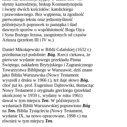
słynny kaznodzieja, biskup Konstantynopola
i święty dwóch kościołów: katolickiego
i prawosławnego. Bez wątpienia, ta zgodność
pierwotnego tekstu oraz jednomyślność
późniejszych poprawek to pamiątka i ślad
dawnych sporów o współistotność Boga Ojca
i Syna Bożego Jezusa, zaognionych od czasów
Ariusza (przełom III i IV w.)
Daniel Mikołajewski w Biblii Gdańskiej (1632 r.)
przetłumaczył podobnie:
Bóg
. Rzecz ciekawa, że
pierwsze wydanie nowego przekładu Pisma
Świętego, nakładem Brytyjskiego i Zagranicznego
Towarzystwa Biblijnego w Warszawie, dziś znane
jako Biblia Warszawska (Nowy Testament
wyszedł z druku w 1966 r.), też daje słowo
Bóg
,
choć już ks. prof. Eugeniusz Dąbrowski, tłumacząc
Nowy Testament z oryginału greckiego (przekład
ukończony w 1959 r., wydany w roku 1961)
dawał w tym miejscu
Ten
. W późniejszych
wydaniach Biblii Warszawskiej poprawiono
Bóg
na
Ten.
Biblia Tysiąclecia (Nowy Testament,
wydanie IX, na nowo opracowane, 1998 r.) ma
również w tym miejscu
Ten
.