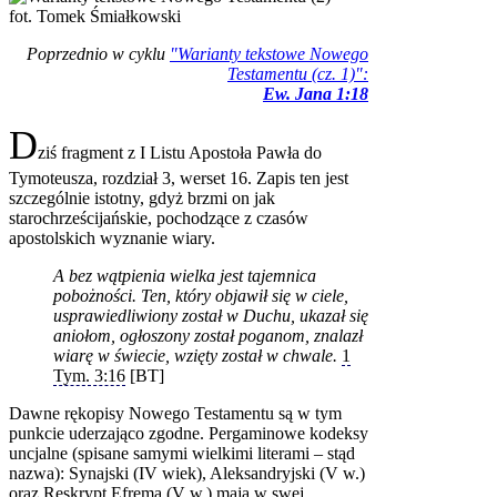
fot. Tomek Śmiałkowski
Poprzednio w cyklu
"Warianty tekstowe Nowego
Testamentu (cz. 1)":
Ew. Jana 1:18
D
ziś fragment z I Listu Apostoła Pawła do
Tymoteusza, rozdział 3, werset 16. Zapis ten jest
szczególnie istotny, gdyż brzmi on jak
starochrześcijańskie, pochodzące z czasów
apostolskich wyznanie wiary.
A bez wątpienia wielka jest tajemnica
pobożności. Ten, który objawił się w ciele,
usprawiedliwiony został w Duchu, ukazał się
aniołom, ogłoszony został poganom, znalazł
wiarę w świecie, wzięty został w chwale.
1
Tym. 3:16
[BT]
Dawne rękopisy Nowego Testamentu są w tym
punkcie uderzająco zgodne. Pergaminowe kodeksy
uncjalne (spisane samymi wielkimi literami – stąd
nazwa): Synajski (IV wiek), Aleksandryjski (V w.)
oraz Reskrypt Efrema (V w.) mają w swej