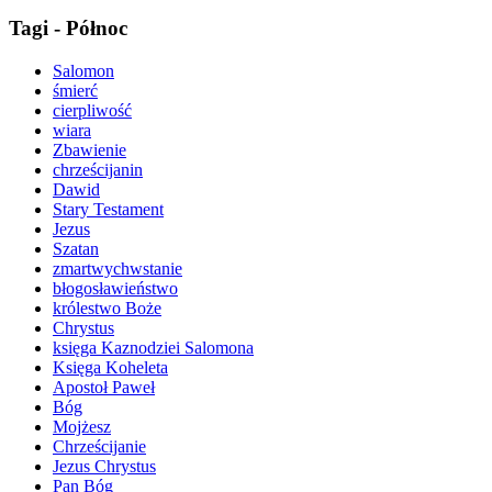
Tagi - Północ
Salomon
śmierć
cierpliwość
wiara
Zbawienie
chrześcijanin
Dawid
Stary Testament
Jezus
Szatan
zmartwychwstanie
błogosławieństwo
królestwo Boże
Chrystus
księga Kaznodziei Salomona
Księga Koheleta
Apostoł Paweł
Bóg
Mojżesz
Chrześcijanie
Jezus Chrystus
Pan Bóg