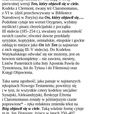
pierwotnej wersji
Ten, który objawił się w ciele.
Kodeks z Clermont, zwany też Claromontanus,
z VI w. (dziś przechowywany w Bibliotece
Narodowej w Paryżu) ma
On, który objawił się….
Podobnie cytuje ten werset Orygenes, wybitny
myśliciel i pisarz chrześcijański z początku
III stulecia (185–254 r.), uważany za znakomitość
swoich czasów; również dawne przekłady
syryjskie, koptyjskie, ormiańskie, etiopskie i gockie
oddają to miejsce jako
On
lub
Ten
(a najstarsze
z nich sięgają III–V stulecia). Do Kodeksu
Watykańskiego odwołać się nie możemy, jest on
bowiem niekompletny – nie zawiera, niestety,
Listów Pasterskich (oba listy Apostoła Pawła do
Tymoteusza, list do Tytusa i do Filemona) oraz
Księgi Objawienia.
Taka sama zgodność, jaka panuje w najstarszych
rękopisach Nowego Testamentu, powtórzy się
i w tym, że wszystkie cztery kodeksy uncjalne:
Synajski, Aleksandryjski, Reskrypt Efrema
i Claromontanus zostały w późniejszym czasie
poprawione* – ręka redaktora zmieniła tekst na
Bóg objawił się w ciele
. Taką właśnie formę cytuje
m.in. Jan Złotousty, żyjący w latach 350–407