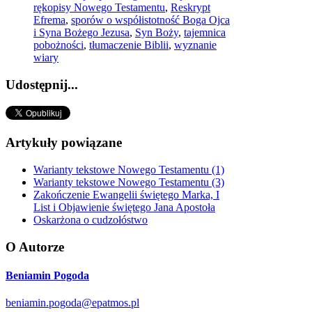
rękopisy Nowego Testamentu
,
Reskrypt
Efrema
,
sporów o współistotność Boga Ojca
i Syna Bożego Jezusa
,
Syn Boży
,
tajemnica
pobożności
,
tłumaczenie Biblii
,
wyznanie
wiary
Udostępnij...
Artykuły powiązane
Warianty tekstowe Nowego Testamentu (1)
Warianty tekstowe Nowego Testamentu (3)
Zakończenie Ewangelii świętego Marka, I
List i Objawienie świętego Jana Apostoła
Oskarżona o cudzołóstwo
O Autorze
Beniamin Pogoda
beniamin.pogoda@epatmos.pl