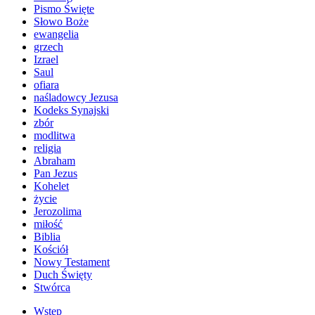
Pismo Święte
Słowo Boże
ewangelia
grzech
Izrael
Saul
ofiara
naśladowcy Jezusa
Kodeks Synajski
zbór
modlitwa
religia
Abraham
Pan Jezus
Kohelet
życie
Jerozolima
miłość
Biblia
Kościół
Nowy Testament
Duch Święty
Stwórca
Wstęp