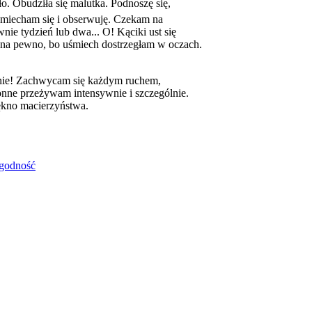
o. Obudziła się malutka. Podnoszę się,
śmiecham się i obserwuję. Czekam na
nie tydzień lub dwa... O! Kąciki ust się
 na pewno, bo uśmiech dostrzegłam w oczach.
tu nie! Zachwycam się każdym ruchem,
onne przeżywam intensywnie i szczególnie.
ękno macierzyństwa.
agodność