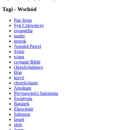
Tagi - Wschód
Pan Jezus
Syn Człowieczy
ewangelia
psalm
prorok
Apostoł Paweł
Syloe
wiara
czytanie Biblii
chrześcijaństwo
Bóg
krzyż
chrześcijanin
Abraham
Przypowieści Salomona
Świątynia
Baranek
Zbawienie
Salomon
Izrael
zbór
Jezus