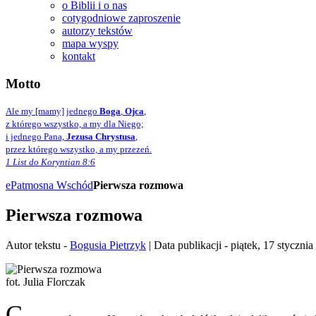
o Biblii i o nas
cotygodniowe zaproszenie
autorzy tekstów
mapa wyspy
kontakt
Motto
Ale my [mamy] jednego
Boga
,
Ojca
,
z którego wszystko, a my dla Niego;
i jednego Pana,
Jezusa Chrystusa
,
przez którego wszystko, a my przezeń.
1 List do Koryntian 8:6
ePatmos
na Wschód
Pierwsza rozmowa
Pierwsza rozmowa
Autor tekstu -
Bogusia Pietrzyk
| Data publikacji - piątek, 17 styczni
fot. Julia Florczak
C