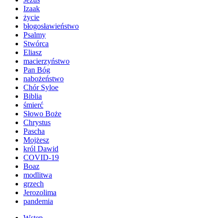
Izaak
życie
błogosławieństwo
Psalmy
Stwórca
Eliasz
macierzyństwo
Pan Bóg
nabożeństwo
Chór Syloe
Biblia
śmierć
Słowo Boże
Chrystus
Pascha
Mojżesz
król Dawid
COVID-19
Boaz
modlitwa
grzech
Jerozolima
pandemia
Wstęp