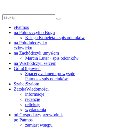
ePatmos
na Północ
czyli o Bogu
Księga Koheleta - spis odcinków
na Południe
czyli o
człowieku
na Zachód
czyli umysłem
Marcin Luter - spis odcinków
na Wschód
czyli sercem
Góra
Objawień
Spacery z Janem po wyspie
Patmos - spis odcinków
Szabat
Szalom
Zatoka
Wiadomości
informacje
recenzje
refleksje
wydarzenia
od Gospodarzy
przewodnik
po Patmos
zamiast wstępu