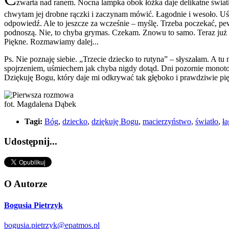
zwarta nad ranem. Nocna lampka obok łóżka daje delikatne światł
chwytam jej drobne rączki i zaczynam mówić. Łagodnie i wesoło. U
odpowiedź. Ale to jeszcze za wcześnie – myślę. Trzeba poczekać, pew
podnoszą. Nie, to chyba grymas. Czekam. Znowu to samo. Teraz już
Piękne. Rozmawiamy dalej...
Ps. Nie poznaję siebie. „Trzecie dziecko to rutyna” – słyszałam. A 
spojrzeniem, uśmiechem jak chyba nigdy dotąd. Dni pozornie monot
Dziękuję Bogu, który daje mi odkrywać tak głęboko i prawdziwie pi
fot. Magdalena Dąbek
Tagi:
Bóg
,
dziecko
,
dziękuję Bogu
,
macierzyństwo
,
światło
,
ł
Udostępnij...
O Autorze
Bogusia Pietrzyk
bogusia.pietrzyk@epatmos.pl