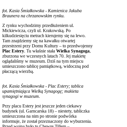
fot. Kasia Śmiałkowska - Kamienica Jakuba
Braunera na chrzanowskim rynku.
Z rynku wychodzimy przedłużeniem ul.
Mickiewicza, czyli ul. Krakowską. Po
kilkudziesięciu metrach kierujemy się na lewo.
Tam znajdziemy się na kawałku otwartej
przestrzeni przy Domu Kultury – to przedwojenny
Plac Estery
. Tu właśnie stała
Wielka Synagoga
,
zburzona we wczesnych latach 70. Jej makietę
oglądaliśmy w muzeum. Dziś na tym miejscu
umieszczono tablicę pamiątkową, widoczną pod
płaczącą wierzbą.
fot. Kasia Śmiałkowska - Plac Estery; tablica
upamiętniająca Wielką Synagogę; makieta
synagogi w muzeum.
Przy placu Estery jest jeszcze jeden ciekawy
budynek (ul. Garncarska 18) – niestety, tabliczka
umieszczona na nim po stronie podwórka
informuje, że został przeznaczony do wyburzenia.
Przed wojną było tu Chewre Tillem –