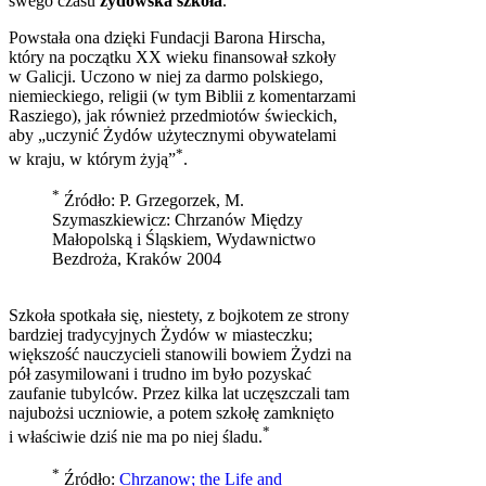
swego czasu
żydowska szkoła
.
Powstała ona dzięki Fundacji Barona Hirscha,
który na początku XX wieku finansował szkoły
w Galicji. Uczono w niej za darmo polskiego,
niemieckiego, religii (w tym Biblii z komentarzami
Rasziego), jak również przedmiotów świeckich,
aby „uczynić Żydów użytecznymi obywatelami
*
w kraju, w którym żyją”
.
*
Źródło: P. Grzegorzek, M.
Szymaszkiewicz: Chrzanów Między
Małopolską i Śląskiem, Wydawnictwo
Bezdroża, Kraków 2004
Szkoła spotkała się, niestety, z bojkotem ze strony
bardziej tradycyjnych Żydów w miasteczku;
większość nauczycieli stanowili bowiem Żydzi na
pół zasymilowani i trudno im było pozyskać
zaufanie tubylców. Przez kilka lat uczęszczali tam
najubożsi uczniowie, a potem szkołę zamknięto
*
i właściwie dziś nie ma po niej śladu.
*
Źródło:
Chrzanow; the Life and