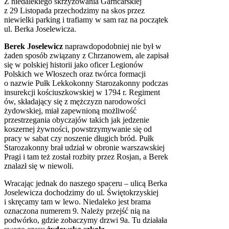
Z niedalekiego skrzyżowania Garncarskiej
z 29 Listopada przechodzimy na skos przez
niewielki parking i trafiamy w sam raz na początek
ul. Berka Joselewicza.
Berek Joselewicz
naprawdopodobniej nie był w
żaden sposób związany z Chrzanowem, ale zapisał
się w polskiej historii jako oficer Legionów
Polskich we Włoszech oraz twórca formacji
o nazwie Pułk Lekkokonny Starozakonny podczas
insurekcji kościuszkowskiej w 1794 r. Regiment
ów, składający się z mężczyzn narodowości
żydowskiej, miał zapewnioną możliwość
przestrzegania obyczajów takich jak jedzenie
koszernej żywności, powstrzymywanie się od
pracy w sabat czy noszenie długich bród. Pułk
Starozakonny brał udział w obronie warszawskiej
Pragi i tam też został rozbity przez Rosjan, a Berek
znalazł się w niewoli.
Wracając jednak do naszego spaceru – ulicą Berka
Joselewicza dochodzimy do ul. Świętokrzyskiej
i skręcamy tam w lewo. Niedaleko jest brama
oznaczona numerem 9. Należy przejść nią na
podwórko, gdzie zobaczymy drzwi 9a. Tu działała