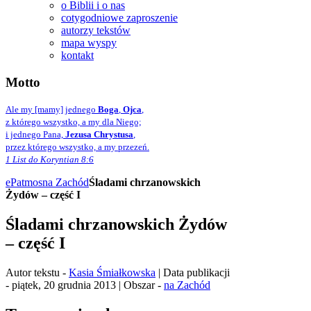
o Biblii i o nas
cotygodniowe zaproszenie
autorzy tekstów
mapa wyspy
kontakt
Motto
Ale my [mamy] jednego
Boga
,
Ojca
,
z którego wszystko, a my dla Niego;
i jednego Pana,
Jezusa Chrystusa
,
przez którego wszystko, a my przezeń.
1 List do Koryntian 8:6
ePatmos
na Zachód
Śladami chrzanowskich
Żydów – część I
Śladami chrzanowskich Żydów
– część I
Autor tekstu -
Kasia Śmiałkowska
| Data publikacji
- piątek, 20 grudnia 2013 | Obszar -
na Zachód