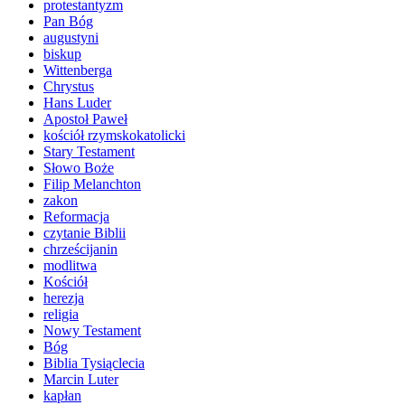
protestantyzm
Pan Bóg
augustyni
biskup
Wittenberga
Chrystus
Hans Luder
Apostoł Paweł
kościół rzymskokatolicki
Stary Testament
Słowo Boże
Filip Melanchton
zakon
Reformacja
czytanie Biblii
chrześcijanin
modlitwa
Kościół
herezja
religia
Nowy Testament
Bóg
Biblia Tysiąclecia
Marcin Luter
kapłan