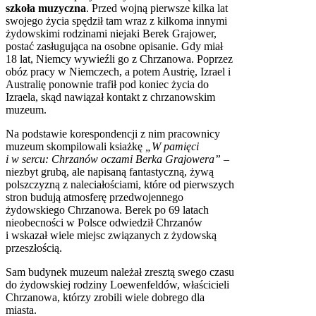
szkoła muzyczna
. Przed wojną pierwsze kilka lat
swojego życia spędził tam wraz z kilkoma innymi
żydowskimi rodzinami niejaki Berek Grajower,
postać zasługująca na osobne opisanie. Gdy miał
18 lat, Niemcy wywieźli go z Chrzanowa. Poprzez
obóz pracy w Niemczech, a potem Austrię, Izrael i
Australię ponownie trafił pod koniec życia do
Izraela, skąd nawiązał kontakt z chrzanowskim
muzeum.
Na podstawie korespondencji z nim pracownicy
muzeum skompilowali ksiażkę
„W pamięci
i w sercu: Chrzanów oczami Berka Grajowera”
–
niezbyt grubą, ale napisaną fantastyczną, żywą
polszczyzną z naleciałościami, które od pierwszych
stron budują atmosferę przedwojennego
żydowskiego Chrzanowa. Berek po 69 latach
nieobecności w Polsce odwiedził Chrzanów
i wskazał wiele miejsc związanych z żydowską
przeszłością.
Sam budynek muzeum należał zresztą swego czasu
do żydowskiej rodziny Loewenfeldów, właścicieli
Chrzanowa, którzy zrobili wiele dobrego dla
miasta.