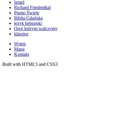
Izrael
Richard Friedenthal
Pismo Święte
Biblia Gdańska
język hebrajski
Oręż którym walczymy
klasztor
Wstęp
Mapa
Kontakt
Built with HTML5 and CSS3