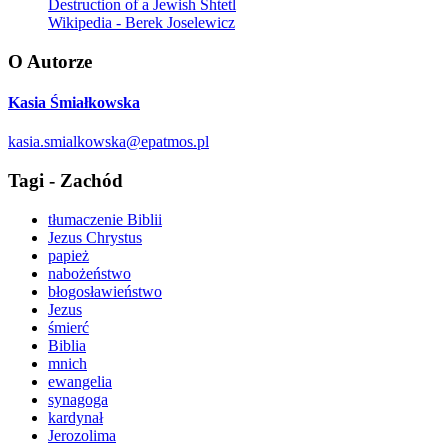
Destruction of a Jewish Shtetl
Wikipedia - Berek Joselewicz
O Autorze
Kasia Śmiałkowska
kasia.smialkowska@epatmos.pl
Tagi - Zachód
tłumaczenie Biblii
Jezus Chrystus
papież
nabożeństwo
błogosławieństwo
Jezus
śmierć
Biblia
mnich
ewangelia
synagoga
kardynał
Jerozolima