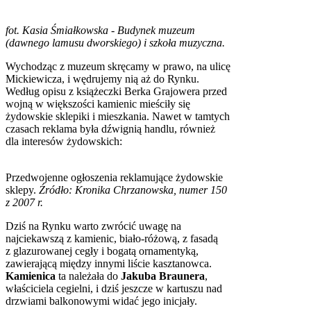
fot. Kasia Śmiałkowska - Budynek muzeum
(dawnego lamusu dworskiego) i szkoła muzyczna.
Wychodząc z muzeum skręcamy w prawo, na ulicę
Mickiewicza, i wędrujemy nią aż do Rynku.
Według opisu z książeczki Berka Grajowera przed
wojną w większości kamienic mieściły się
żydowskie sklepiki i mieszkania. Nawet w tamtych
czasach reklama była dźwignią handlu, również
dla interesów żydowskich:
Przedwojenne ogłoszenia reklamujące żydowskie
sklepy.
Źródło: Kronika Chrzanowska, numer 150
z 2007 r.
Dziś na Rynku warto zwrócić uwagę na
najciekawszą z kamienic, biało-różową, z fasadą
z glazurowanej cegły i bogatą ornamentyką,
zawierającą między innymi liście kasztanowca.
Kamienica
ta należała do
Jakuba Braunera
,
właściciela cegielni, i dziś jeszcze w kartuszu nad
drzwiami balkonowymi widać jego inicjały.