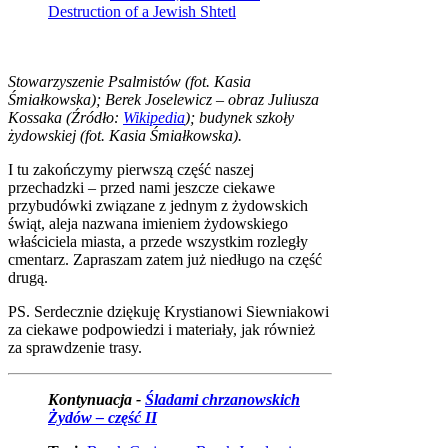
Destruction of a Jewish Shtetl
Stowarzyszenie Psalmistów (
fot. Kasia
Śmiałkowska)
; Berek Joselewicz – obraz Juliusza
Kossaka (Źródło:
Wikipedia
); budynek szkoły
żydowskiej (
fot. Kasia Śmiałkowska)
.
I tu zakończymy pierwszą część naszej
przechadzki – przed nami jeszcze ciekawe
przybudówki związane z jednym z żydowskich
świąt, aleja nazwana imieniem żydowskiego
właściciela miasta, a przede wszystkim rozległy
cmentarz. Zapraszam zatem już niedługo na część
drugą.
PS. Serdecznie dziękuję Krystianowi Siewniakowi
za ciekawe podpowiedzi i materiały, jak również
za sprawdzenie trasy.
Kontynuacja -
Śladami chrzanowskich
Żydów – część II