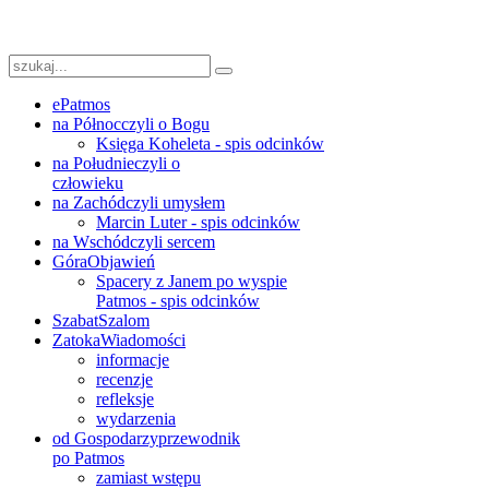
ePatmos
na Północ
czyli o Bogu
Księga Koheleta - spis odcinków
na Południe
czyli o
człowieku
na Zachód
czyli umysłem
Marcin Luter - spis odcinków
na Wschód
czyli sercem
Góra
Objawień
Spacery z Janem po wyspie
Patmos - spis odcinków
Szabat
Szalom
Zatoka
Wiadomości
informacje
recenzje
refleksje
wydarzenia
od Gospodarzy
przewodnik
po Patmos
zamiast wstępu