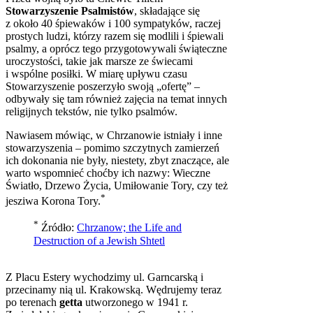
Stowarzyszenie Psalmistów
, składające się
z około 40 śpiewaków i 100 sympatyków, raczej
prostych ludzi, którzy razem się modlili i śpiewali
psalmy, a oprócz tego przygotowywali świąteczne
uroczystości, takie jak marsze ze świecami
i wspólne posiłki. W miarę upływu czasu
Stowarzyszenie poszerzyło swoją „ofertę” –
odbywały się tam również zajęcia na temat innych
religijnych tekstów, nie tylko psalmów.
Nawiasem mówiąc, w Chrzanowie istniały i inne
stowarzyszenia – pomimo szczytnych zamierzeń
ich dokonania nie były, niestety, zbyt znaczące, ale
warto wspomnieć choćby ich nazwy: Wieczne
Światło, Drzewo Życia, Umiłowanie Tory, czy też
*
jesziwa Korona Tory.
*
Źródło:
Chrzanow; the Life and
Destruction of a Jewish Shtetl
Z Placu Estery wychodzimy ul. Garncarską i
przecinamy nią ul. Krakowską. Wędrujemy teraz
po terenach
getta
utworzonego w 1941 r.