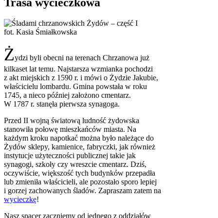
Trasa wycieczkowa
fot. Kasia Śmiałkowska
Ż
ydzi byli obecni na terenach Chrzanowa już
kilkaset lat temu. Najstarsza wzmianka pochodzi
z akt miejskich z 1590 r. i mówi o Żydzie Jakubie,
właścicielu lombardu. Gmina powstała w roku
1745, a nieco później założono cmentarz.
W 1787 r. stanęła pierwsza synagoga.
Przed II wojną światową ludność żydowska
stanowiła połowę mieszkańców miasta. Na
każdym kroku napotkać można było należące do
Żydów sklepy, kamienice, fabryczki, jak również
instytucje użyteczności publicznej takie jak
synagogi, szkoły czy wreszcie cmentarz. Dziś,
oczywiście, większość tych budynków przepadła
lub zmieniła właścicieli, ale pozostało sporo lepiej
i gorzej zachowanych śladów. Zapraszam zatem na
wycieczkę
!
Nasz spacer zaczniemy od jednego z oddziałów