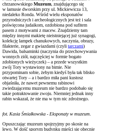
chrzanowskiego
Muzeum
, znajdującego się
w lamusie dworskim przy ul. Mickiewicza 13,
niedaleko Ronda. Wśród wielu eksponatów
przyrodniczych i archeologicznych jest też i sala
poświęcona judaikom, ozdobiona pod sufitem
pasem z motywami z macew. Znajdziemy tam
między innymi makietę nieistniejącej już synagogi,
kolekcję lampek chanukowych, naczynia, obrazy,
filakterie, zegar z gwiazdami (czyli
tarczami
)
Dawida, balsaminki (naczynia do przechowywania
wonnych ziół, najczęściej w formie bogato
zdobionych wieżyczek) – a przede wszystkim
zwój Tory wystawiony na bimie. Nie
przypominam sobie, żebym kiedyś była tak blisko
otwartej Tory – a i bardzo miła pani kustosz
objaśniła, że nawet pewnemu rabinowi
zwiedzającemu muzeum nie bardzo podobało się
takie potraktowanie zwoju. Niemniej jednak inny
rabin wskazał, że nie ma w tym nic zdrożnego.
fot. Kasia Śmiałkowska - Eksponaty w muzeum.
Opuszczając muzeum spojrzyjmy po skosie na
lewo. W dość sporym budynku mieści się obecnie