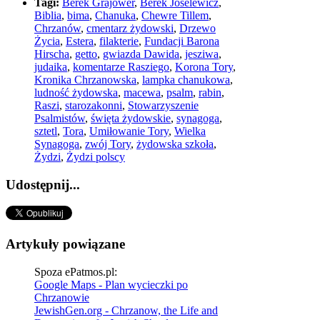
Tagi:
Berek Grajower
,
Berek Joselewicz
,
Biblia
,
bima
,
Chanuka
,
Chewre Tillem
,
Chrzanów
,
cmentarz żydowski
,
Drzewo
Życia
,
Estera
,
filakterie
,
Fundacji Barona
Hirscha
,
getto
,
gwiazda Dawida
,
jesziwa
,
judaika
,
komentarze Rasziego
,
Korona Tory
,
Kronika Chrzanowska
,
lampka chanukowa
,
ludność żydowska
,
macewa
,
psalm
,
rabin
,
Raszi
,
starozakonni
,
Stowarzyszenie
Psalmistów
,
święta żydowskie
,
synagoga
,
sztetl
,
Tora
,
Umiłowanie Tory
,
Wielka
Synagoga
,
zwój Tory
,
żydowska szkoła
,
Żydzi
,
Żydzi polscy
Udostępnij...
Artykuły powiązane
Spoza ePatmos.pl:
Google Maps - Plan wycieczki po
Chrzanowie
JewishGen.org - Chrzanow, the Life and