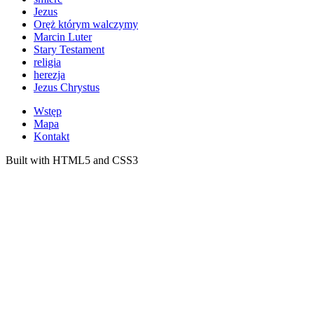
Jezus
Oręż którym walczymy
Marcin Luter
Stary Testament
religia
herezja
Jezus Chrystus
Wstęp
Mapa
Kontakt
Built with HTML5 and CSS3