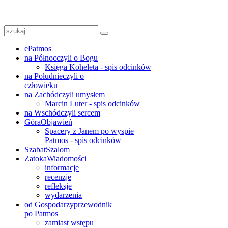
ePatmos
na Północ
czyli o Bogu
Księga Koheleta - spis odcinków
na Południe
czyli o
człowieku
na Zachód
czyli umysłem
Marcin Luter - spis odcinków
na Wschód
czyli sercem
Góra
Objawień
Spacery z Janem po wyspie
Patmos - spis odcinków
Szabat
Szalom
Zatoka
Wiadomości
informacje
recenzje
refleksje
wydarzenia
od Gospodarzy
przewodnik
po Patmos
zamiast wstępu