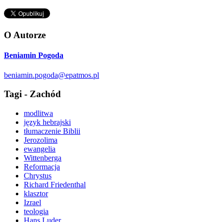
O Autorze
Beniamin Pogoda
beniamin.pogoda@epatmos.pl
Tagi - Zachód
modlitwa
język hebrajski
tłumaczenie Biblii
Jerozolima
ewangelia
Wittenberga
Reformacja
Chrystus
Richard Friedenthal
klasztor
Izrael
teologia
Hans Luder