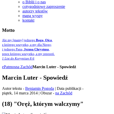
o Biblii i o nas
cotygodniowe zaproszenie
autorzy tekstów
mapa wyspy
kontakt
Motto
Ale my [mamy] jednego
Boga
,
Ojca
,
z którego wszystko, a my dla Niego;
i jednego Pana,
Jezusa Chrystusa
,
przez którego wszystko, a my przezeń.
1 List do Koryntian 8:6
ePatmos
na Zachód
Marcin Luter - Spowiedź
Marcin Luter - Spowiedź
Autor tekstu -
Beniamin Pogoda
| Data publikacji -
piątek, 14 marca 2014 | Obszar -
na Zachód
(18) "Oręż, którym walczymy"