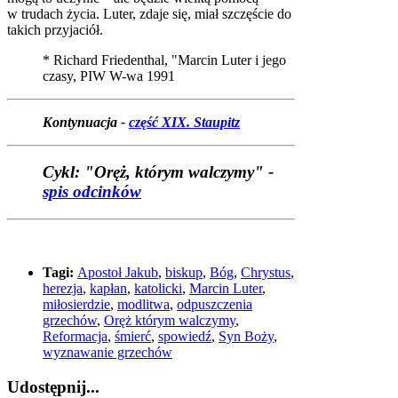
w trudach życia. Luter, zdaje się, miał szczęście do
takich przyjaciół.
* Richard Friedenthal, "Marcin Luter i jego
czasy, PIW W-wa 1991
Kontynuacja -
część XIX. Staupitz
Cykl: "Oręż, którym walczymy" -
spis odcinków
Tagi:
Apostoł Jakub
,
biskup
,
Bóg
,
Chrystus
,
herezja
,
kapłan
,
katolicki
,
Marcin Luter
,
miłosierdzie
,
modlitwa
,
odpuszczenia
grzechów
,
Oręż którym walczymy
,
Reformacja
,
śmierć
,
spowiedź
,
Syn Boży
,
wyznawanie grzechów
Udostępnij...