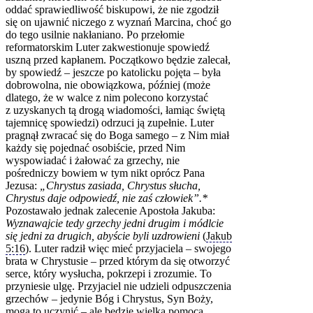
oddać sprawiedliwość biskupowi, że nie zgodził
się on ujawnić niczego z wyznań Marcina, choć go
do tego usilnie nakłaniano. Po przełomie
reformatorskim Luter zakwestionuje spowiedź
uszną przed kapłanem. Początkowo będzie zalecał,
by spowiedź – jeszcze po katolicku pojęta – była
dobrowolna, nie obowiązkowa, później (może
dlatego, że w walce z nim polecono korzystać
z uzyskanych tą drogą wiadomości, łamiąc świętą
tajemnicę spowiedzi) odrzuci ją zupełnie. Luter
pragnął zwracać się do Boga samego – z Nim miał
każdy się pojednać osobiście, przed Nim
wyspowiadać i żałować za grzechy, nie
pośredniczy bowiem w tym nikt oprócz Pana
Jezusa:
„Chrystus zasiada, Chrystus słucha,
Chrystus daje odpowiedź, nie zaś człowiek”.*
Pozostawało jednak zalecenie Apostoła Jakuba:
Wyznawajcie tedy grzechy jedni drugim i módlcie
się jedni za drugich, abyście byli uzdrowieni
(
Jakub
5:16
). Luter radził więc mieć przyjaciela – swojego
brata w Chrystusie – przed którym da się otworzyć
serce, który wysłucha, pokrzepi i zrozumie. To
przyniesie ulgę. Przyjaciel nie udzieli odpuszczenia
grzechów – jedynie Bóg i Chrystus, Syn Boży,
mogą to uczynić – ale będzie wielką pomocą