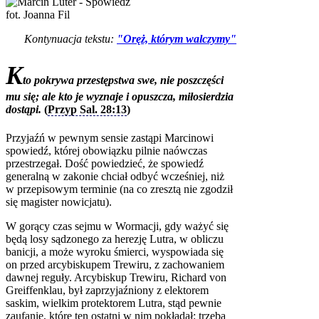
fot. Joanna Fil
Kontynuacja tekstu:
"Oręż, którym walczymy"
K
to pokrywa przestępstwa swe, nie poszczęści
mu się; ale kto je wyznaje i opuszcza, miłosierdzia
dostąpi.
(
Przyp Sal. 28:13
)
Przyjaźń w pewnym sensie zastąpi Marcinowi
spowiedź, której obowiązku pilnie naówczas
przestrzegał. Dość powiedzieć, że spowiedź
generalną w zakonie chciał odbyć wcześniej, niż
w przepisowym terminie (na co zresztą nie zgodził
się magister nowicjatu).
W gorący czas sejmu w Wormacji, gdy ważyć się
będą losy sądzonego za herezję Lutra, w obliczu
banicji, a może wyroku śmierci, wyspowiada się
on przed arcybiskupem Trewiru, z zachowaniem
dawnej reguły. Arcybiskup Trewiru, Richard von
Greiffenklau, był zaprzyjaźniony z elektorem
saskim, wielkim protektorem Lutra, stąd pewnie
zaufanie, które ten ostatni w nim pokładał; trzeba